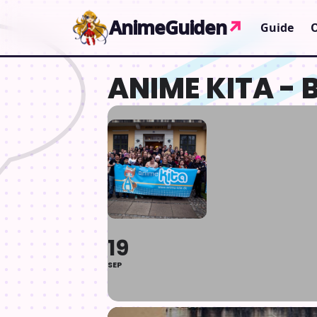
Gå til indhold
AnimeGuiden
↗
Guide
ANIME KITA -
19
SEP