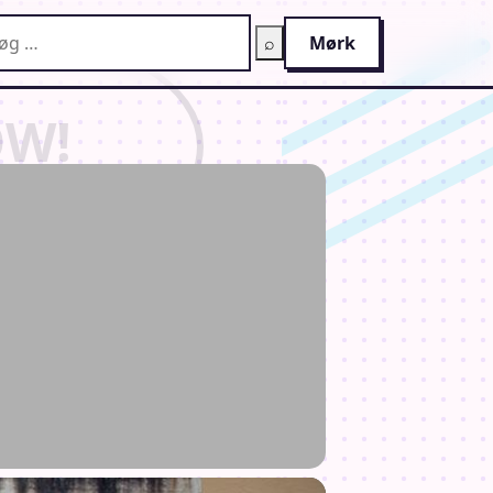
g på AnimeGuiden
⌕
Mørk