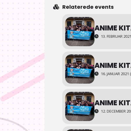
Relaterede events
ANIME KIT
13. FEBRUAR 202
ANIME KIT
16. JANUAR 2021 
ANIME KI
12. DECEMBER 20