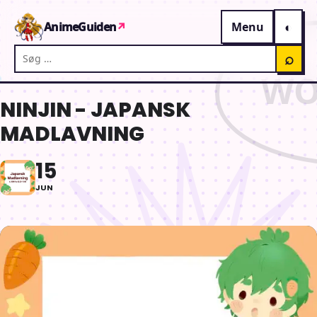
Gå til indhold
AnimeGuiden
↗
Menu
Søg på AnimeGuiden
⌕
NINJIN - JAPANSK
MADLAVNING
15
JUN