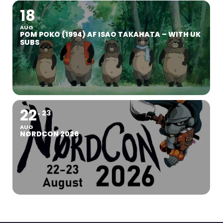
18
AUG
POM POKO (1994) AF ISAO TAKAHATA – WITH UK
SUBS
22
23
AUG
NØRDCON 2026