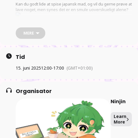
Kan du godt lide at spise japansk mad, og vil du gerne prøve at
lave noget, men synes det er en smule uoverskueligt alene?
MERE
Så
deltag i vores juni meetup d. 15.juni, hvor vi laver lidt lækker
mad sammen! Ninjin sørger for ingredienserne, så vi kan
Tid
prøve at lave lidt forskelligt.
15. juni 2025
12:00
-
17:00
(GMT+01:00)
Organisator
Dette meetup har en egenbetaling på 50kr og den kan betales
Ninjin
via dette link, hvor du også tilmelder dig eventet:
Learn
https://bifrost.foreninglet.dk/mem…/subscribe/index/172718
More