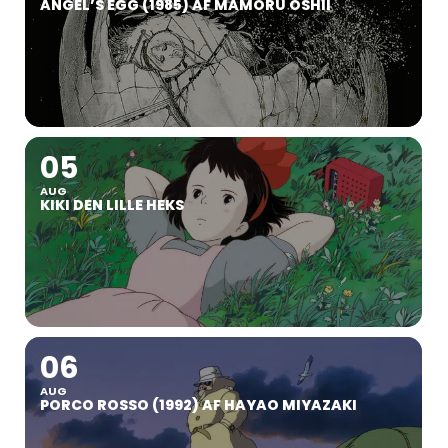
ANGEL’S EGG (1985) AF MAMORU OSHII
05
AUG
KIKI DEN LILLE HEKS
06
AUG
PORCO ROSSO (1992) AF HAYAO MIYAZAKI