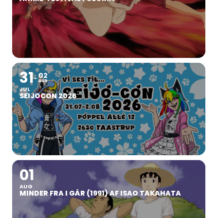
31
02
AUG
JUL
SEIJOCON 2026
01
AUG
MINDER FRA I GÅR (1991) AF ISAO TAKAHATA