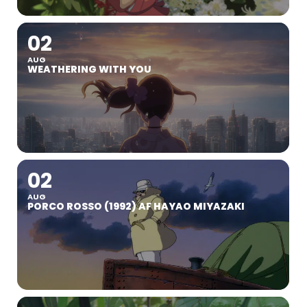
02
AUG
WEATHERING WITH YOU
02
AUG
PORCO ROSSO (1992) AF HAYAO MIYAZAKI