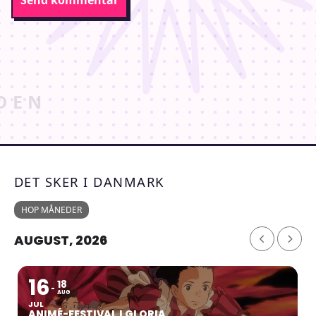
The address is Svanedamsgade 2, 5800 Nyborg at
Birkhovedskolen, and we will meet at the front entrance. It will
be from 12PM until 5PM so that we have time to eat together
as well.
We hope to see you there!
DET SKER I DANMARK
Allergy concerns can be sent to aktivitet@ninjin.dk
HOP MÅNEDER
immediately after signing up.
AUGUST, 2026
16
18
AUG
JUL
ANIMÉ-FESTIVAL I GLORIA