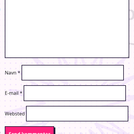
ingredients so that we can try it out!
This meetup costs 50DKK to cover materials and can be paid
through this link, where you also need to sign
up:�
https://bifrost.foreninglet.dk/mem…/subscribe/index/17
2718
Navn
*
The deadline for payment and sign-up is June 8th at 3PM
E-mail
*
It is important to note that the payment only includes the food
Websted
and water, and if you would like other snacks or drinks, you’re
welcome to bring them with you!