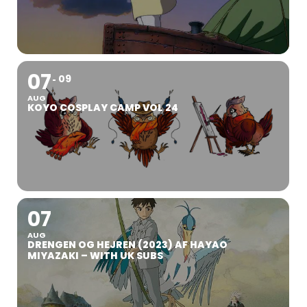
07
09
AUG
KOYO COSPLAY CAMP VOL 24
07
AUG
DRENGEN OG HEJREN (2023) AF HAYAO
MIYAZAKI – WITH UK SUBS