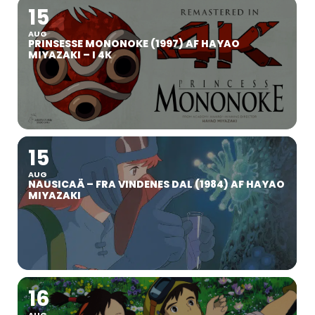
15
AUG
PRINSESSE MONONOKE (1997) AF HAYAO
MIYAZAKI – I 4K
15
AUG
NAUSICAÄ – FRA VINDENES DAL (1984) AF HAYAO
MIYAZAKI
16
AUG