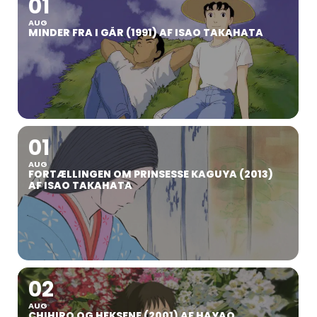
01
AUG
MINDER FRA I GÅR (1991) AF ISAO TAKAHATA
01
AUG
FORTÆLLINGEN OM PRINSESSE KAGUYA (2013)
AF ISAO TAKAHATA
02
AUG
CHIHIRO OG HEKSENE (2001) AF HAYAO