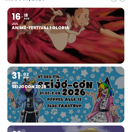
16
18
AUG
JUL
ANIMÉ-FESTIVAL I GLORIA
31
02
AUG
JUL
SEIJOCON 2026