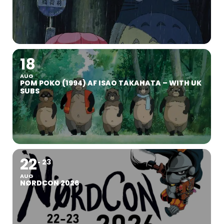
18
AUG
POM POKO (1994) AF ISAO TAKAHATA – WITH UK
SUBS
22
23
AUG
NØRDCON 2026