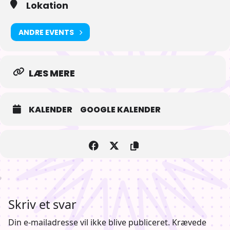
Lokation
Vores første testflyvning sker den 12-14 April 2024 – Så sæt kryds i
kalenderen!
ANDRE EVENTS
LÆS MERE
KALENDER
GOOGLE KALENDER
Skriv et svar
Din e-mailadresse vil ikke blive publiceret.
Krævede