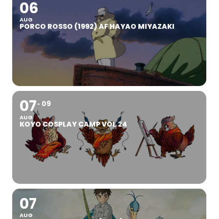
06
AUG
PORCO ROSSO (1992) AF HAYAO MIYAZAKI
07
09
AUG
KOYO COSPLAY CAMP VOL 24
07
AUG