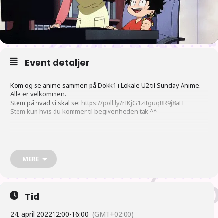
Event detaljer
Kom og se anime sammen på Dokk1 i Lokale U2 til Sunday Anime.
Alle er velkommen.
Stem på hvad vi skal se:
https://poll.ly/rIKjG1zttguqRR9j8aEF
Stem kun hvis du kommer til begivenheden tak ^^
English:
Come and watch anime together at Dokk1 in room U2 for Anime
Sunday. Everyone is welcome.
MERE
Vote on what we should watch:
https://poll.ly/rIKjG1zttguqRR9j8aEF
Only vote if you are attending thank you ^^
Tid
24. april 2022
12:00
-
16:00
(GMT+02:00)