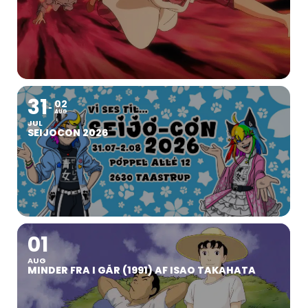
31
02
AUG
JUL
SEIJOCON 2026
01
AUG
MINDER FRA I GÅR (1991) AF ISAO TAKAHATA