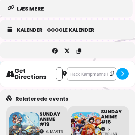
LÆS MERE
KALENDER
GOOGLE KALENDER
Get
Address - Sunday Anime #20 [kzFY8RCp
Destination Address - Sunday An
Directions
Relaterede events
SUNDAY
SUNDAY
ANIME
ANIME
#16
#19
6.
6. MARTS
FEBRUAR