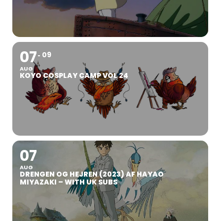
07
09
AUG
KOYO COSPLAY CAMP VOL 24
07
AUG
DRENGEN OG HEJREN (2023) AF HAYAO
MIYAZAKI – WITH UK SUBS