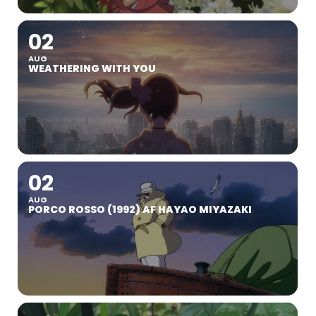
02
AUG
WEATHERING WITH YOU
02
AUG
PORCO ROSSO (1992) AF HAYAO MIYAZAKI