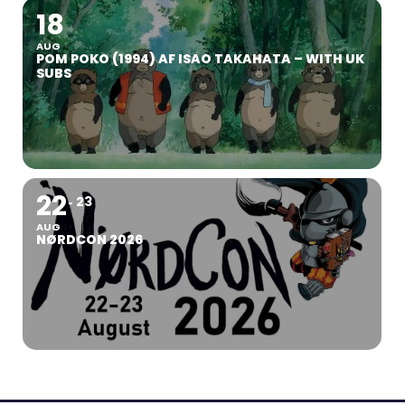
18
AUG
POM POKO (1994) AF ISAO TAKAHATA – WITH UK
SUBS
22
23
AUG
NØRDCON 2026