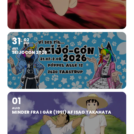
31
02
AUG
JUL
SEIJOCON 2026
01
AUG
MINDER FRA I GÅR (1991) AF ISAO TAKAHATA