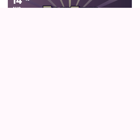
14
AUG
FANCON AARHUS 2026
14
AUG
AIODENSE – SOMMERFEST I FORMANDENS
SOMMERHUS
14
AUG
NÅR VINDEN REJSER SIG (2013) AF HAYAO