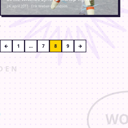
24. april 2011 · Erik Weber-Lauridsen
Indlægsinddeling
←
1
…
7
8
9
→