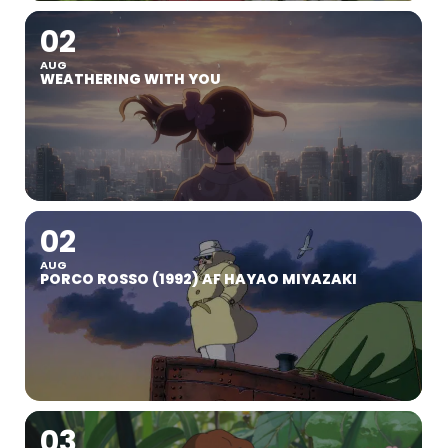
02
AUG
WEATHERING WITH YOU
02
AUG
PORCO ROSSO (1992) AF HAYAO MIYAZAKI
03