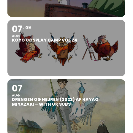
07
09
AUG
KOYO COSPLAY CAMP VOL 24
07
AUG
DRENGEN OG HEJREN (2023) AF HAYAO
MIYAZAKI – WITH UK SUBS