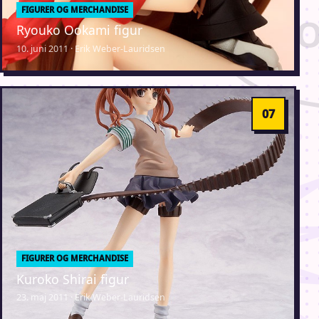
FIGURER OG MERCHANDISE
Ryouko Ookami figur
10. juni 2011 · Erik Weber-Lauridsen
FIGURER OG MERCHANDISE
Kuroko Shirai figur
23. maj 2011 · Erik Weber-Lauridsen