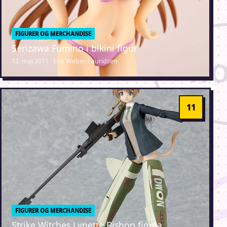
FIGURER OG MERCHANDISE
Serizawa Fumino i bikini figur
12. maj 2011 · Erik Weber-Lauridsen
FIGURER OG MERCHANDISE
Strike Witches Lynette Bishop figma