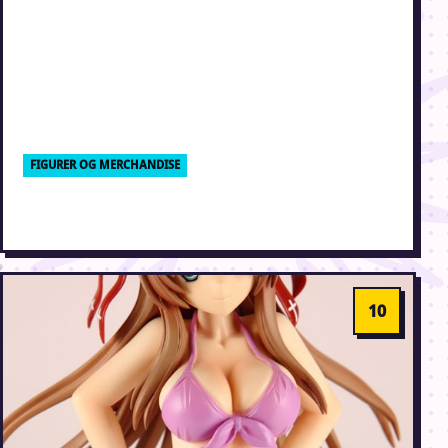
FIGURER OG MERCHANDISE
Endnu en Eris med åben bluse figur
22. maj 2011 · Erik Weber-Lauridsen