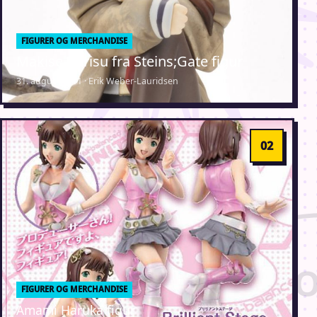
FIGURER OG MERCHANDISE
Makise Kurisu fra Steins;Gate figur
31. august 2011 · Erik Weber-Lauridsen
FIGURER OG MERCHANDISE
Amami Haruka figur