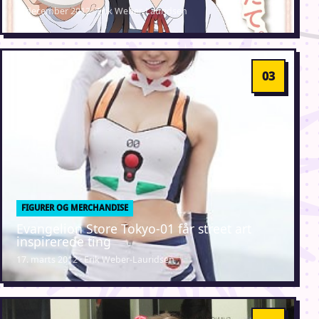
3. december 2012 · Erik Weber-Lauridsen
FIGURER OG MERCHANDISE
Evangelion Store Tokyo-01 får street art
inspirerede ting
17. marts 2012 · Erik Weber-Lauridsen