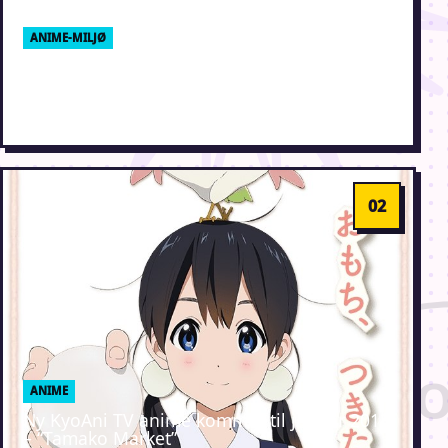
ANIME-MILJØ
AniMerch åbner butik med manga
julemarked
15. december 2013 · Erik Weber-Lauridsen
ANIME
Ny KyoAni TV anime kommer til januar 2013
– “Tamako Market”