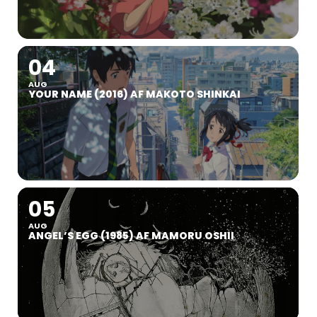
04
AUG
YOUR NAME (2016) AF MAKOTO SHINKAI
05
AUG
ANGEL’S EGG (1985) AF MAMORU OSHII