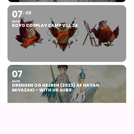
07
09
AUG
KOYO COSPLAY CAMP VOL 24
07
AUG
DRENGEN OG HEJREN (2023) AF HAYAO
MIYAZAKI – WITH UK SUBS
14
16