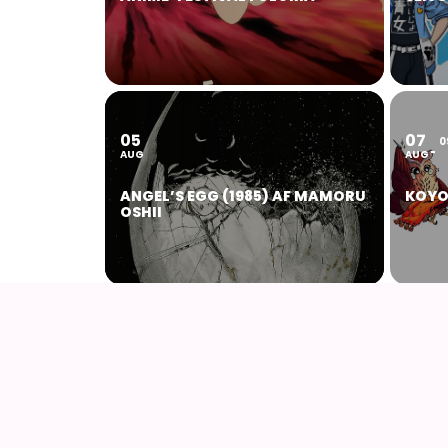
05
07
0
AUG
AUG
ANGEL’S EGG (1985) AF MAMORU
KOYO
OSHII
14
15
AUG
AUG
AIODENSE – SOMMERFEST I
NAUS
FORMANDENS SOMMERHUS
(1984