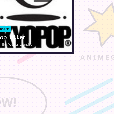
BØGER
op lukker
1 · Erik Weber-Lauridsen