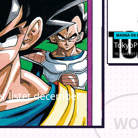
MANGA OG 
TokyoP
16. april 201
 listet december