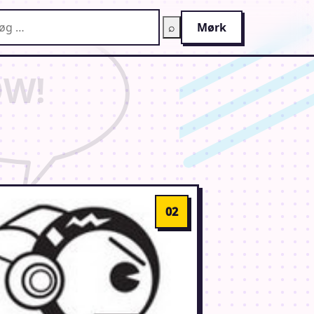
g på AnimeGuiden
⌕
Mørk