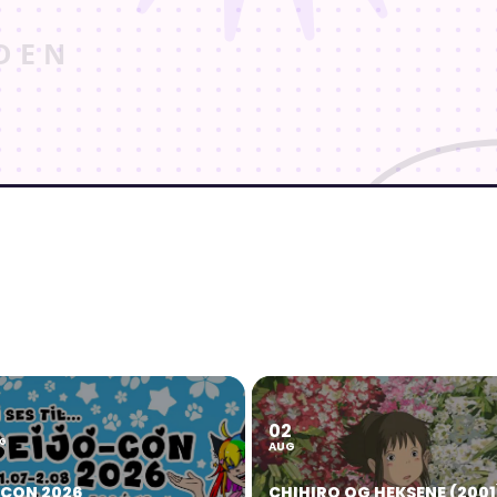
02
2
G
AUG
OCON 2026
CHIHIRO OG HEKSENE (2001