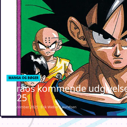
MANGA OG BØGER
Faraos kommende udgivelser
2025
11. december 2025 · Erik Weber-Lauridsen