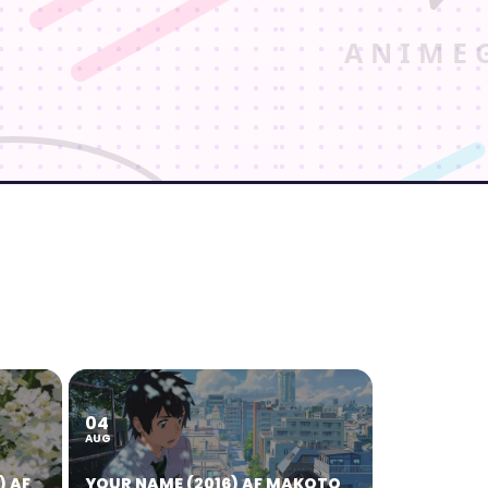
04
AUG
) AF
YOUR NAME (2016) AF MAKOTO