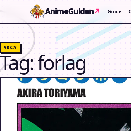
Gå til indhold
AnimeGuiden
↗
Guide
ARKIV
Tag:
forlag