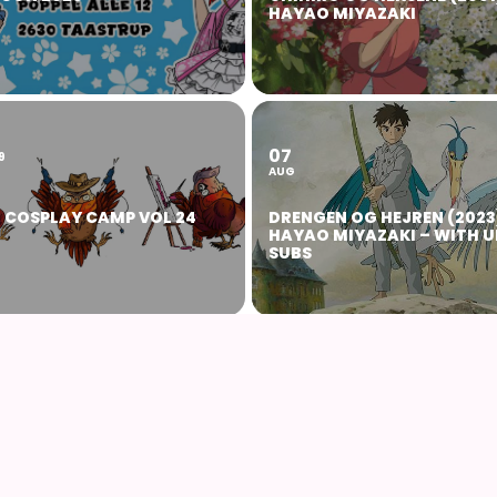
HAYAO MIYAZAKI
07
9
AUG
 COSPLAY CAMP VOL 24
DRENGEN OG HEJREN (2023
HAYAO MIYAZAKI – WITH U
SUBS
16
AUG
ICAÄ – FRA VINDENES DAL
DET LEVENDE SLOT (2004) 
) AF HAYAO MIYAZAKI
HAYAO MIYAZAKI