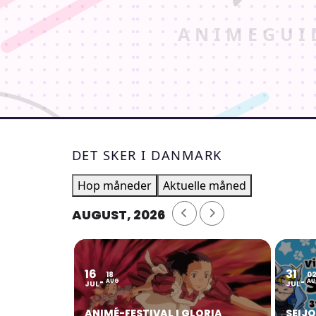
DET SKER I DANMARK
Hop måneder
Aktuelle måned
AUGUST, 2026
16
31
18
0
AUG
AU
JUL
JUL
ANIMÉ-FESTIVAL I GLORIA
SEIJ