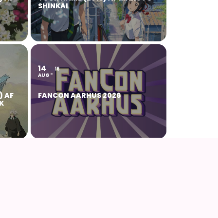
SHINKAI
14
16
AUG
) AF
FANCON AARHUS 2026
K
22
23
AUG
AF
NØRDCON 2026