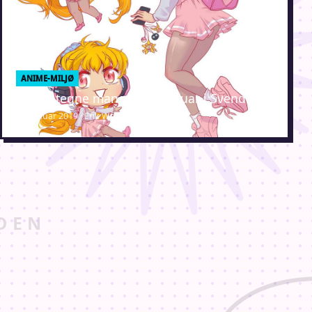
ANIME-MILJØ
Lær at tegne manga – 2 februar i Svendborg
22. januar 2019 · Erik Weber-Lauridsen