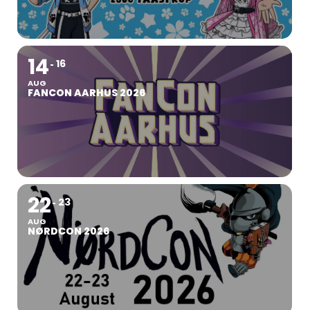
14
16
AUG
FANCON AARHUS 2026
22
23
AUG
NØRDCON 2026