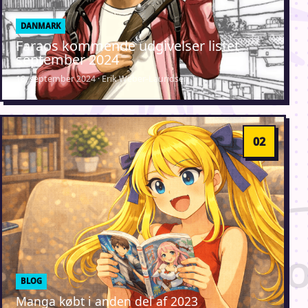
DANMARK
Faraos kommende udgivelser listet
september 2024
18. september 2024 · Erik Weber-Lauridsen
BLOG
Manga købt i anden del af 2023