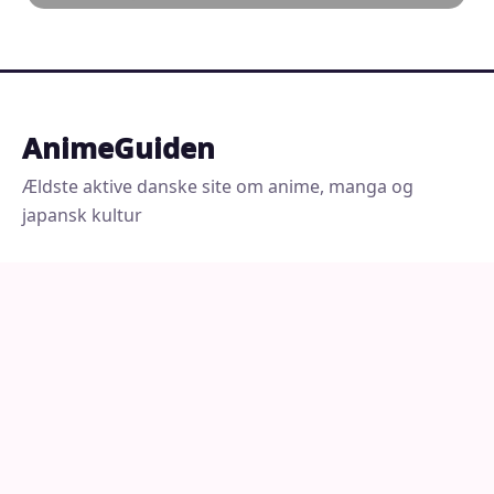
AnimeGuiden
Ældste aktive danske site om anime, manga og
japansk kultur
MERE FRA ANIMEGUIDEN
Anime, manga og merchandise butikker
Cons og foreninger
Læs manga
Se anime
Fotos fra Japan
Regler og privatliv
Om
RSS