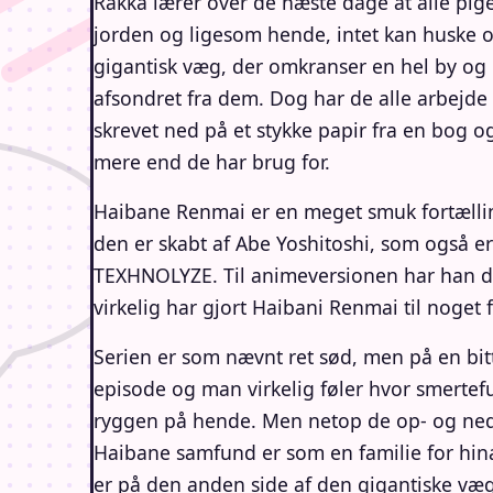
Rakka lærer over de næste dage at alle pig
jorden og ligesom hende, intet kan huske o
gigantisk væg, der omkranser en hel by og
afsondret fra dem. Dog har de alle arbejde 
skrevet ned på et stykke papir fra en bog og
mere end de har brug for.
Haibane Renmai er en meget smuk fortælling
den er skabt af Abe Yoshitoshi, som også e
TEXHNOLYZE. Til animeversionen har han da
virkelig har gjort Haibani Renmai til noget f
Serien er som nævnt ret sød, men på en bitt
episode og man virkelig føler hvor smertef
ryggen på hende. Men netop de op- og nedtu
Haibane samfund er som en familie for hin
er på den anden side af den gigantiske væg,