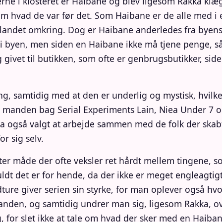
erne i klosteret er Haibane og blev ligesom Rakka klæ
m hvad de var før det. Som Haibane er de alle med i 
 landet omkring. Dog er Haibane anderledes fra byens
i byen, men siden en Haibane ikke må tjene penge, så b
 givet til butikken, som ofte er genbrugsbutikker, side
, samtidig med at den er underlig og mystisk, hvilke
r manden bag Serial Experiments Lain, Niea Under 7 og
 også valgt at arbejde sammen med de folk der skabt
or sig selv.
er måde der ofte veksler ret hårdt mellem tingene, so
uldt det er for hende, da der ikke er meget engleagti
re giver serien sin styrke, for man oplever også hvor
anden, og samtidig undrer man sig, ligesom Rakka, ov
 for slet ikke at tale om hvad der sker med en Haiban