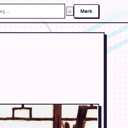
g på AnimeGuiden
⌕
Mørk