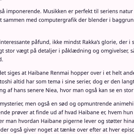
 imponerende. Musikken er perfekt til seriens natur o
det sammen med computergrafik der blender i baggrunde
nteressante påfund, ikke mindst Rakka’s glorie, der i 
lagt stor vægt på detaljer i påklædning og omgivelser
d.
et siges at Haibane Renmai hopper over i et helt ande
shi altid har som tema i sine serier, dog er den lang
ng af hans senere Niea, hvor man også kan se en stor
ysterier, men også en sød og opmuntrende animehist
nde prøver at finde ud af hvad Haibane er, hvem hun 
 ser man hvordan Haibane pigerne lever og støtter hina
er også giver noget at tænke over efter at hver episo