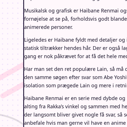
Musikalsk og grafisk er Haibane Renmai også
fornøjelse at se på, forholdsvis godt blan
animerede personer.
Ligeledes er Haibane fyldt med detaljer og i
statisk tiltrækker hendes hår. Der er også 
gang er nok påkrævet for at få det hele me
Har man set den ret populære Lain, så må d
den samme søgen efter svar som Abe Yoshito
isolation som prægede Lain og mere i retni
Haibane Renmai er en serie med dybde og m
alting fra Rakka’s vinkel og sammen med he
der langsomt bliver givet nogle få svar, så
anbefale hvis man gerne vil have en anime d