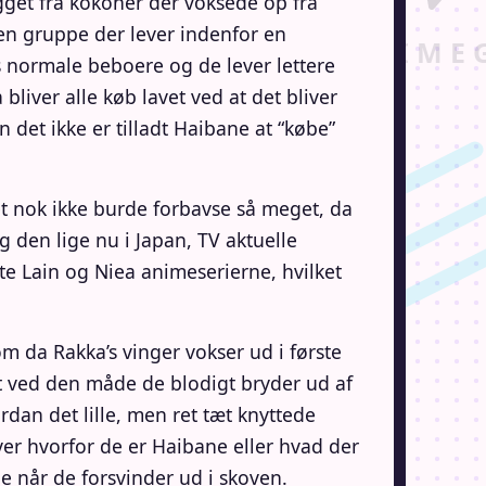
gget fra kokoner der voksede op fra
en gruppe der lever indenfor en
 normale beboere og de lever lettere
liver alle køb lavet ved at det bliver
n det ikke er tilladt Haibane at “købe”
t nok ikke burde forbavse så meget, da
 den lige nu i Japan, TV aktuelle
e Lain og Niea animeserierne, hvilket
m da Rakka’s vinger vokser ud i første
gt ved den måde de blodigt bryder ud af
dan det lille, men ret tæt knyttede
er hvorfor de er Haibane eller hvad der
e når de forsvinder ud i skoven.