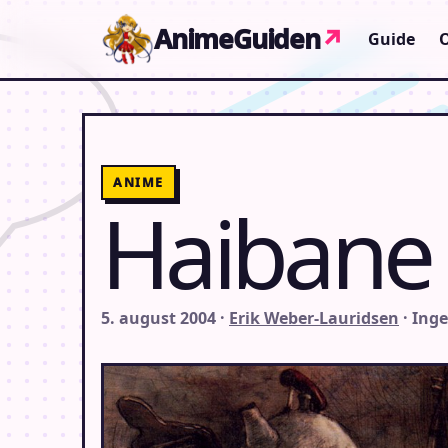
Gå til indhold
AnimeGuiden
↗
Guide
ANIME
Haibane
5. august 2004 ·
Erik Weber-Lauridsen
· Ing