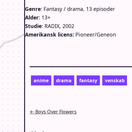
Genre
: Fantasy / drama, 13 episoder
Alder
: 13+
Studie
: RADIX, 2002
Amerikansk licens:
Pioneer/Geneon
anime
drama
fantasy
venskab
Indlægsnavigation
← Boys Over Flowers