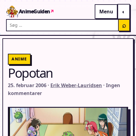
Gå til indhold
AnimeGuiden
↗
Menu
Søg på AnimeGuiden
⌕
ANIME
Popotan
25. februar 2006 ·
Erik Weber-Lauridsen
· Ingen
kommentarer