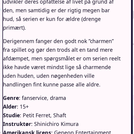
udvikler deres opfattelse af livet på grund af
den, men samtidig er der rigtig megen bar
hud, så serien er kun for ældre (drenge
primært).
Derigennem fanger den godt nok ”charmen”
fra spillet og gør den trods alt en tand mere
afdæmpet, men spørgsmålet er om serien reelt
ikke havde været mindst lige så charmende
uden huden, uden nøgenheden ville
handlingen fint kunne passe alle aldre.
Genre
: fanservice, drama
Alder
: 15+
Studie
: Petit Ferret, Shaft
Instruktør
: Shinichiro Kimura
Amerikansk licens
: Geneon Entertainment