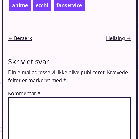
anime
ecchi
fanservice
Indlægsnavigation
← Berserk
Hellsing →
Skriv et svar
Din e-mailadresse vil ikke blive publiceret.
Krævede
felter er markeret med
*
Kommentar
*