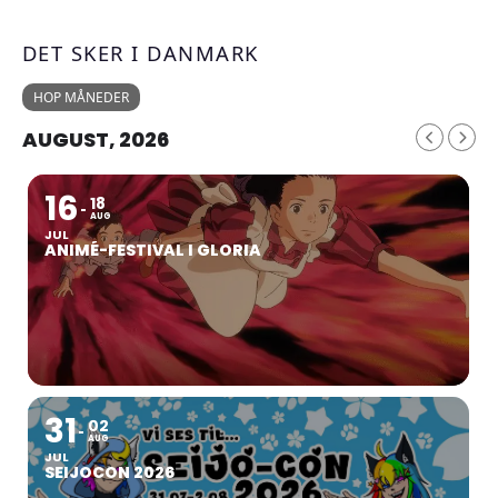
DET SKER I DANMARK
HOP MÅNEDER
AUGUST, 2026
16
18
AUG
JUL
ANIMÉ-FESTIVAL I GLORIA
31
02
AUG
JUL
SEIJOCON 2026