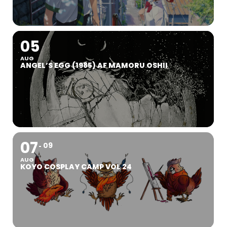
05
AUG
ANGEL’S EGG (1985) AF MAMORU OSHII
07
09
AUG
KOYO COSPLAY CAMP VOL 24