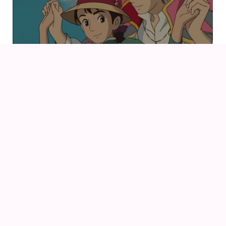
22
23
AUG
NØRDCON 2026
AnimeGuiden