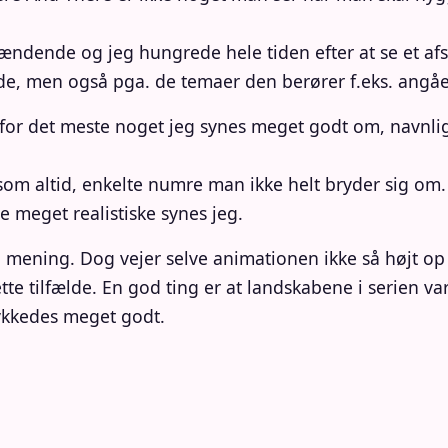
ndende og jeg hungrede hele tiden efter at se et afsn
de, men også pga. de temaer den berører f.eks. angåen
 for det meste noget jeg synes meget godt om, navnl
, som altid, enkelte numre man ikke helt bryder sig om
e meget realistiske synes jeg.
 mening. Dog vejer selve animationen ikke så højt op 
te tilfælde. En god ting er at landskabene i serien va
ykkedes meget godt.