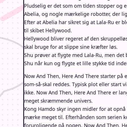
Pludselig er det som om tiden stopper og 
Abelia, og nogle mærkelige robotter, der lig
Efter at Abelia har sikret sig at Lala-Ru er
til skibet Hellywood.
Hellywood bliver regeret af den skruppell
skal bruge for at slippe sine kræfter løs.
Shu prøver at flygte med Lala-Ru, men det 
Shu når kun og flygte et lille stykke tid in
Now And Then, Here And There starter på e
som-så-skal reddes. Typisk plot eller start 
ikke. Now And Then, Here And There er langt
meget skræmmende univers.
Kong Hamdo skyr ingen midler for at opnå d
mærke meget til. Efterhånden som serien k
foruroligende på nogen. Now And Then, Her