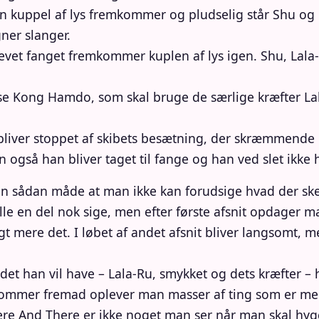
en kuppel af lys fremkommer og pludselig står Shu og
ner slanger.
 blevet fanget fremkommer kuplen af lys igen. Shu, Lal
øse Kong Hamdo, som skal bruge de særlige kræfter L
bliver stoppet af skibets besætning, der skræmmende 
den også han bliver taget til fange og han ved slet ikke
n sådan måde at man ikke kan forudsige hvad der sker
ville en del nok sige, men efter første afsnit opdager m
 mere det. I løbet af andet afsnit bliver langsomt, me
et han vil have – Lala-Ru, smykket og dets kræfter – 
ommer fremad oplever man masser af ting som er meg
e And There er ikke noget man ser når man skal hyg