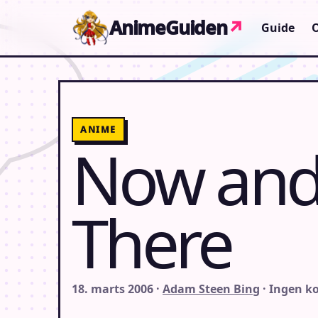
Gå til indhold
AnimeGuiden
↗
Guide
ANIME
Now and
There
18. marts 2006 ·
Adam Steen Bing
· Ingen 