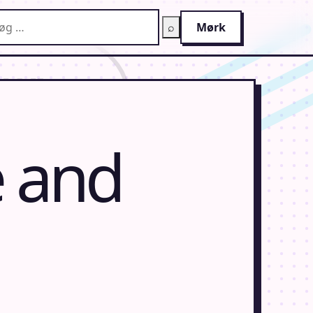
g på AnimeGuiden
⌕
Mørk
 and