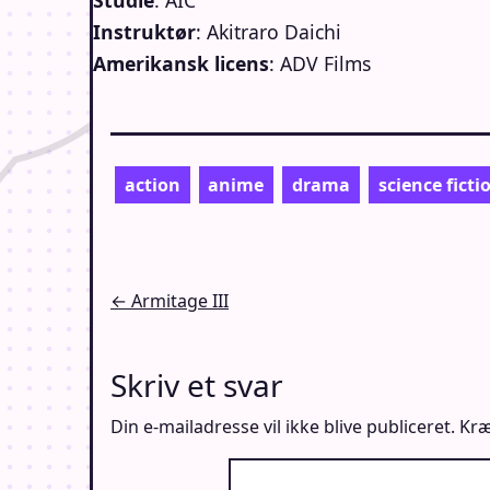
Studie
: AIC
Instruktør
: Akitraro Daichi
Amerikansk licens
: ADV Films
action
anime
drama
science ficti
Indlægsnavigation
← Armitage III
Skriv et svar
Din e-mailadresse vil ikke blive publiceret.
Kræ