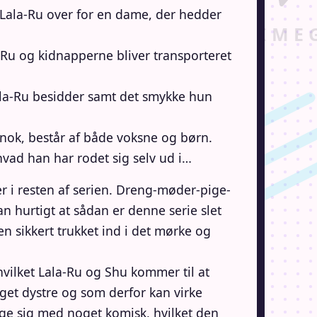
 Lala-Ru over for en dame, der hedder
a-Ru og kidnapperne bliver transporteret
ala-Ru besidder samt det smykke hun
nok, består af både voksne og børn.
 hvad han har rodet sig selv ud i…
 i resten af serien. Dreng-møder-pige-
an hurtigt at sådan er denne serie slet
n sikkert trukket ind i det mørke og
hvilket Lala-Ru og Shu kommer til at
et dystre og som derfor kan virke
ge sig med noget komisk, hvilket den