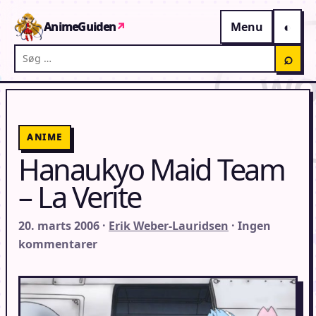
Gå til indhold
AnimeGuiden
↗
Menu
Søg på AnimeGuiden
⌕
ANIME
Hanaukyo Maid Team
– La Verite
20. marts 2006 ·
Erik Weber-Lauridsen
· Ingen
kommentarer