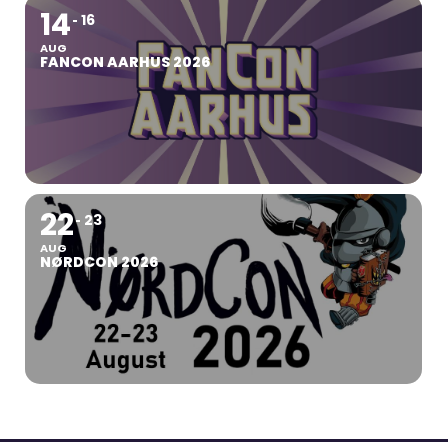
14
16
AUG
FANCON AARHUS 2026
22
23
AUG
NØRDCON 2026