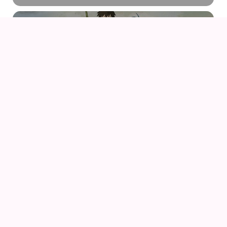
07
AUG
DRENGEN OG HEJREN (2023) AF HAYAO
MIYAZAKI – WITH UK SUBS
09
AUG
KIKI DEN LILLE HEKS