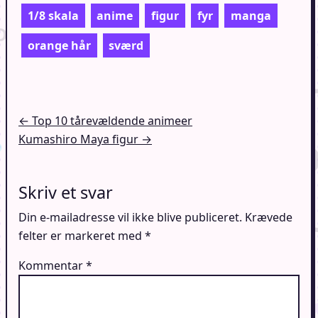
1/8 skala
anime
figur
fyr
manga
orange hår
sværd
Indlægsnavigation
← Top 10 tårevældende animeer
Kumashiro Maya figur →
Skriv et svar
Din e-mailadresse vil ikke blive publiceret.
Krævede
felter er markeret med
*
Kommentar
*