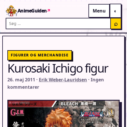
Gå til indhold
AnimeGuiden
↗
Menu
Søg på AnimeGuiden
⌕
FIGURER OG MERCHANDISE
Kurosaki Ichigo figur
26. maj 2011 ·
Erik Weber-Lauridsen
· Ingen
kommentarer