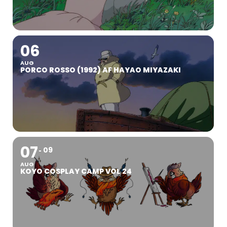
06
AUG
PORCO ROSSO (1992) AF HAYAO MIYAZAKI
07
09
AUG
KOYO COSPLAY CAMP VOL 24