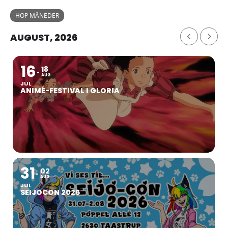
HOP MÅNEDER
AUGUST, 2026
16
18
AUG
JUL
ANIMÉ-FESTIVAL I GLORIA
31
02
AUG
JUL
SEIJOCON 2026