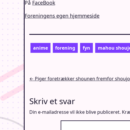
På
FaceBook
Foreningens egen hjemmeside
anime
forening
fyn
mahou shouj
Indlægsnavigation
← Piger foretrækker shounen fremfor shouj
Skriv et svar
Din e-mailadresse vil ikke blive publiceret.
Kræ