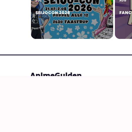
JUL
AUG
SEIJOCON 2026
FANC
AnimeGuiden
Ældste aktive danske site om anime, manga o
© 2026 AnimeGuiden