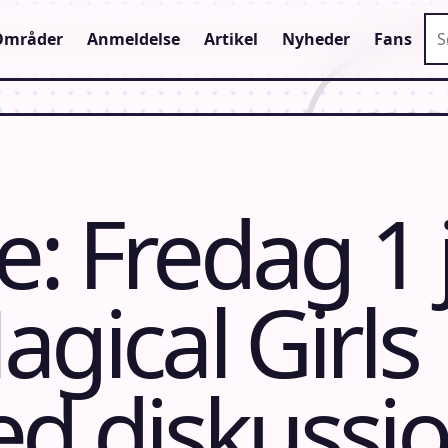
Sø
Områder
Anmeldelse
Artikel
Nyheder
Fans
: Fredag 1 j
gical Girls
ed diskussi