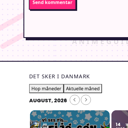
DET SKER I DANMARK
Hop måneder
Aktuelle måned
AUGUST, 2026
31
14
02
1
AUG