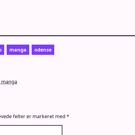
o
manga
odense
o manga
vede felter er markeret med
*