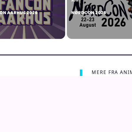
AUG
ON AARHUS 2026
NØRDCON 2026
MERE FRA AN
Anime, manga og
g japansk kultur
Læs manga
Se a
RSS