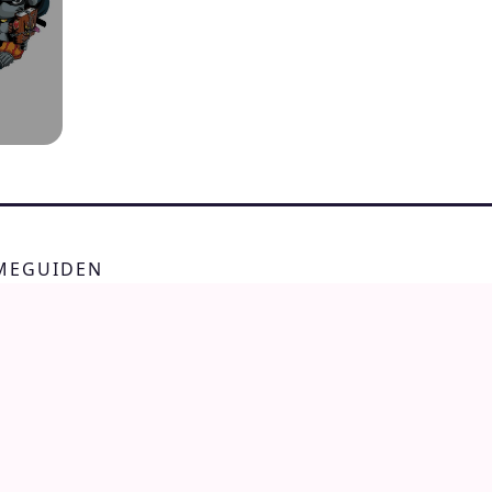
IMEGUIDEN
 merchandise butikker
Cons og foreninger
nime
Fotos fra Japan
Regler og privatliv
Om