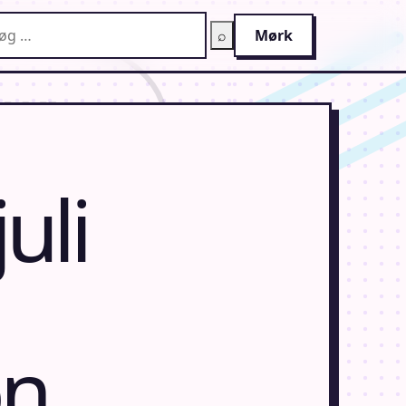
g på AnimeGuiden
⌕
Mørk
uli
on