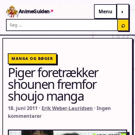
Gå til indhold
AnimeGuiden
↗
Menu
Søg på AnimeGuiden
⌕
MANGA OG BØGER
Piger foretrækker
shounen fremfor
shoujo manga
18. juni 2011 ·
Erik Weber-Lauridsen
· Ingen
kommentarer