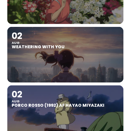
02
AUG
WEATHERING WITH YOU
02
AUG
PORCO ROSSO (1992) AF HAYAO MIYAZAKI