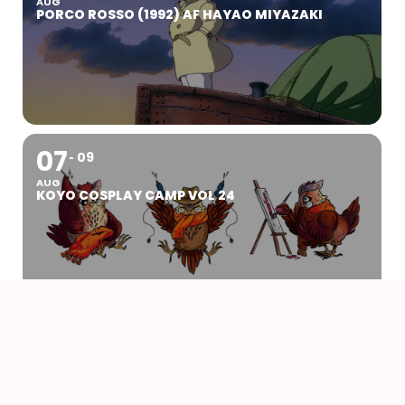
AUG
PORCO ROSSO (1992) AF HAYAO MIYAZAKI
07
09
AUG
KOYO COSPLAY CAMP VOL 24
07
AUG
DRENGEN OG HEJREN (2023) AF HAYAO
MIYAZAKI – WITH UK SUBS