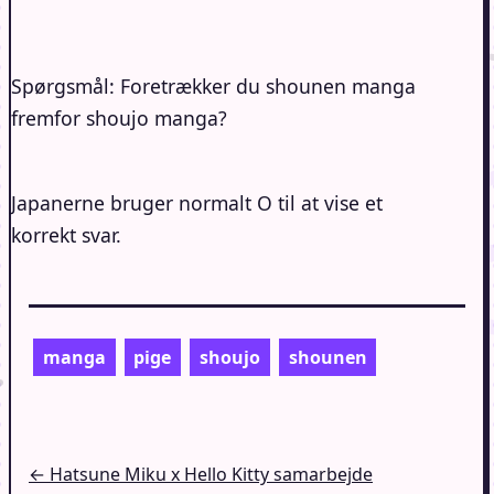
Spørgsmål: Foretrækker du shounen manga
fremfor shoujo manga?
Japanerne bruger normalt O til at vise et
korrekt svar.
manga
pige
shoujo
shounen
Indlægsnavigation
← Hatsune Miku x Hello Kitty samarbejde