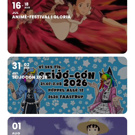
16
18
AUG
JUL
ANIMÉ-FESTIVAL I GLORIA
31
02
AUG
JUL
SEIJOCON 2026
01
AUG