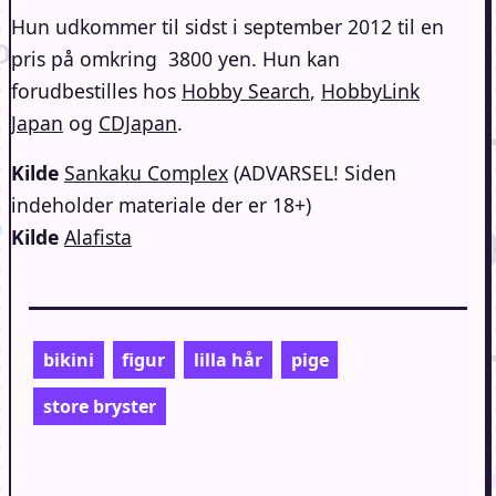
Hun udkommer til sidst i september 2012 til en
pris på omkring 3800 yen. Hun kan
forudbestilles hos
Hobby Search
,
HobbyLink
Japan
og
CDJapan
.
Kilde
Sankaku Complex
(ADVARSEL! Siden
indeholder materiale der er 18+)
Kilde
Alafista
bikini
figur
lilla hår
pige
store bryster