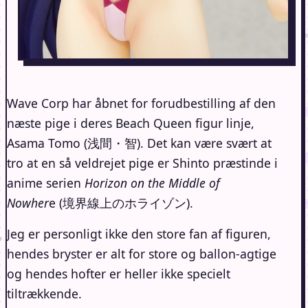
Wave Corp har åbnet for forudbestilling af den
næste pige i deres Beach Queen figur linje,
Asama Tomo (浅間・智). Det kan være svært at
tro at en så veldrejet pige er Shinto præstinde i
anime serien
Horizon on the Middle of
Nowher
e (境界線上のホライゾン).
Jeg er personligt ikke den store fan af figuren,
hendes bryster er alt for store og ballon-agtige
og hendes hofter er heller ikke specielt
tiltrækkende.