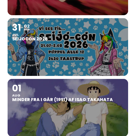
31
02
AUG
JUL
SEIJOCON 2026
01
AUG
MINDER FRA I GÅR (1991) AF ISAO TAKAHATA