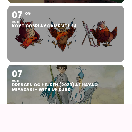
07
09
AUG
KOYO COSPLAY CAMP VOL 24
07
AUG
DRENGEN OG HEJREN (2023) AF HAYAO
MIYAZAKI – WITH UK SUBS