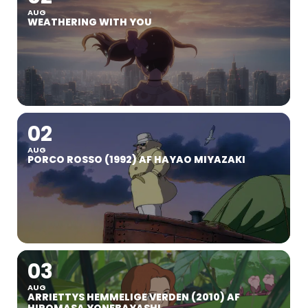
AUG
WEATHERING WITH YOU
02
AUG
PORCO ROSSO (1992) AF HAYAO MIYAZAKI
03
AUG
ARRIETTYS HEMMELIGE VERDEN (2010) AF
HIROMASA YONEBAYASHI