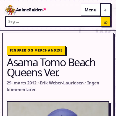
Gå til indhold
AnimeGuiden
↗
Menu
Søg på AnimeGuiden
⌕
FIGURER OG MERCHANDISE
Asama Tomo Beach
Queens Ver.
29. marts 2012 ·
Erik Weber-Lauridsen
· Ingen
kommentarer