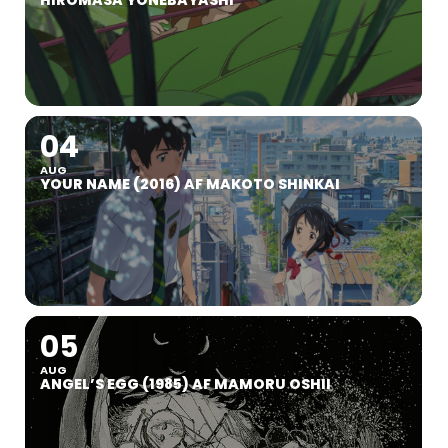
04
AUG
YOUR NAME (2016) AF MAKOTO SHINKAI
05
AUG
ANGEL’S EGG (1985) AF MAMORU OSHII