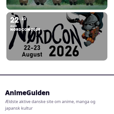
22
23
AUG
NØRDCON 2026
AnimeGuiden
Ældste aktive danske site om anime, manga og
japansk kultur