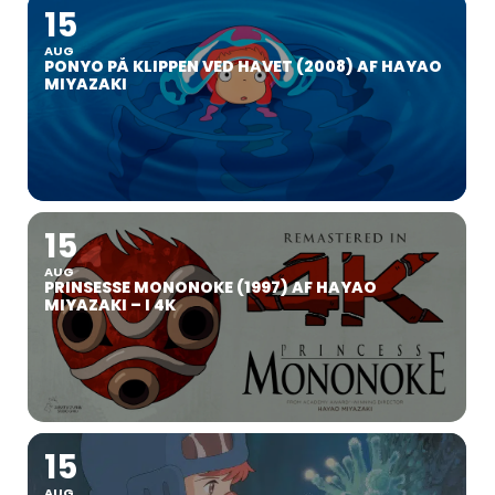
15
AUG
PONYO PÅ KLIPPEN VED HAVET (2008) AF HAYAO
MIYAZAKI
15
AUG
PRINSESSE MONONOKE (1997) AF HAYAO
MIYAZAKI – I 4K
15
AUG