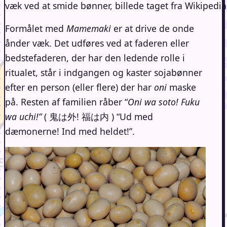
væk ved at smide bønner, billede taget fra Wikipedia
Formålet med
Mamemaki
er at drive de onde
ånder væk. Det udføres ved at faderen eller
bedstefaderen, der har den ledende rolle i
ritualet, står i indgangen og kaster sojabønner
efter en person (eller flere) der har
oni
maske
på. Resten af familien råber “
Oni wa soto! Fuku
wa uchi!”
( 鬼は外! 福は内 ) “Ud med
dæmonerne! Ind med heldet!”.