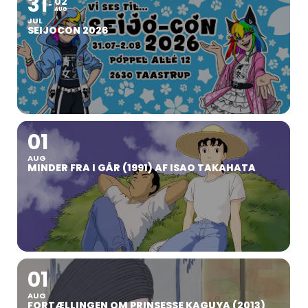
31
02
AUG
JUL
SEIJOCON 2026
01
AUG
MINDER FRA I GÅR (1991) AF ISAO TAKAHATA
01
AUG
FORTÆLLINGEN OM PRINSESSE KAGUYA (2013)