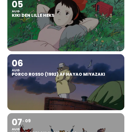
05
AUG
KIKI DEN LILLE HEKS
06
AUG
PORCO ROSSO (1992) AF HAYAO MIYAZAKI
07
09
AUG