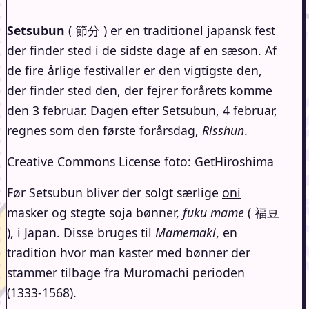
Setsubun
( 節分 ) er en traditionel japansk fest
der finder sted i de sidste dage af en sæson. Af
de fire årlige festivaller er den vigtigste den,
der finder sted den, der fejrer forårets komme
den 3 februar. Dagen efter Setsubun, 4 februar,
regnes som den første forårsdag,
Risshun
.
Creative Commons License foto: GetHiroshima
Før Setsubun bliver der solgt særlige
oni
masker og stegte soja bønner,
fuku mame
( 福豆
), i Japan. Disse bruges til
Mamemaki
, en
tradition hvor man kaster med bønner der
stammer tilbage fra Muromachi perioden
(1333-1568).