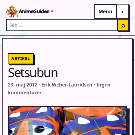
Gå til indhold
AnimeGuiden
↗
Menu
Søg på AnimeGuiden
⌕
ARTIKEL
Setsubun
23. maj 2012 ·
Erik Weber-Lauridsen
· Ingen
kommentarer