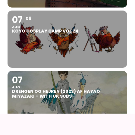
07
09
AUG
KOYO COSPLAY CAMP VOL 24
07
AUG
DRENGEN OG HEJREN (2023) AF HAYAO
MIYAZAKI – WITH UK SUBS