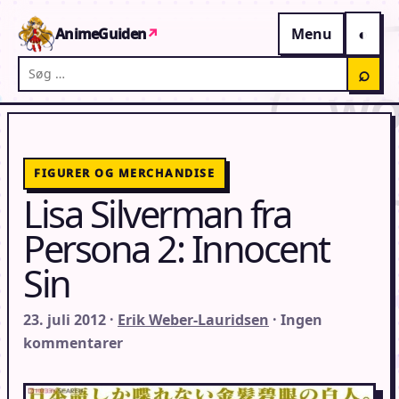
Gå til indhold
AnimeGuiden
↗
Menu
Søg på AnimeGuiden
⌕
FIGURER OG MERCHANDISE
Lisa Silverman fra
Persona 2: Innocent
Sin
23. juli 2012 ·
Erik Weber-Lauridsen
· Ingen
kommentarer