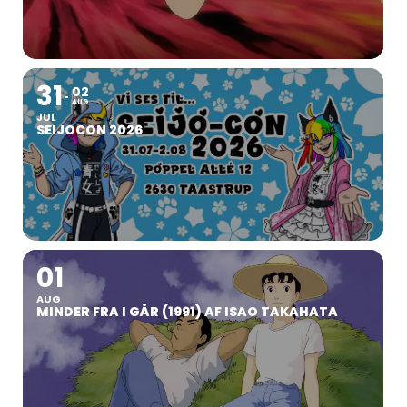
31
02
AUG
JUL
SEIJOCON 2026
01
AUG
MINDER FRA I GÅR (1991) AF ISAO TAKAHATA