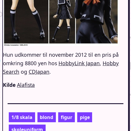
Hun udkommer til november 2012 til en pris på
omkring 8800 yen hos
HobbyLink Japan
,
Hobby
Search
og
CDJapan
.
Kilde
Alafista
1/8 skala
blond
figur
pige
skoleuniform