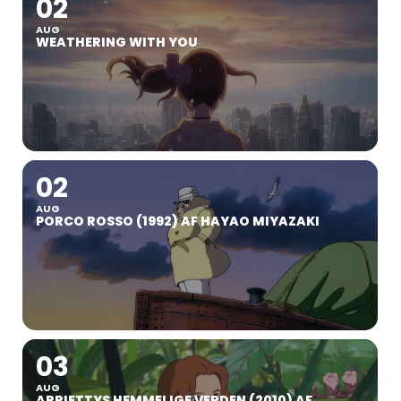
02
AUG
WEATHERING WITH YOU
02
AUG
PORCO ROSSO (1992) AF HAYAO MIYAZAKI
03
AUG
ARRIETTYS HEMMELIGE VERDEN (2010) AF