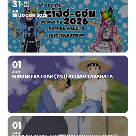
31
02
AUG
JUL
SEIJOCON 2026
01
AUG
MINDER FRA I GÅR (1991) AF ISAO TAKAHATA
01
AUG