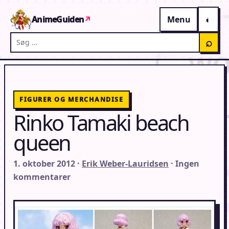
Gå til indhold
AnimeGuiden
↗
Menu
Søg på AnimeGuiden
⌕
FIGURER OG MERCHANDISE
Rinko Tamaki beach
queen
1. oktober 2012 ·
Erik Weber-Lauridsen
· Ingen
kommentarer