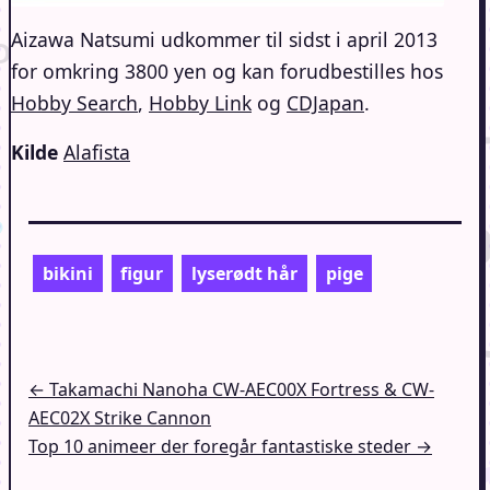
Aizawa Natsumi udkommer til sidst i april 2013
for omkring 3800 yen og kan forudbestilles hos
Hobby Search
,
Hobby Link
og
CDJapan
.
Kilde
Alafista
bikini
figur
lyserødt hår
pige
Indlægsnavigation
← Takamachi Nanoha CW-AEC00X Fortress & CW-
AEC02X Strike Cannon
Top 10 animeer der foregår fantastiske steder →