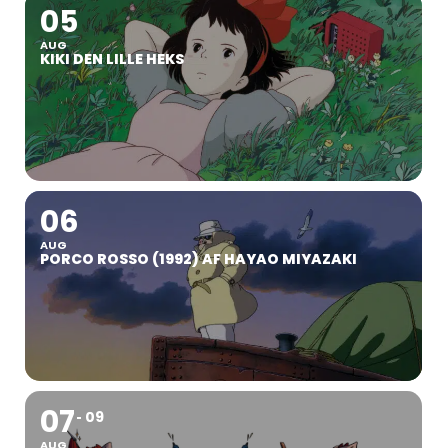
05
AUG
KIKI DEN LILLE HEKS
06
AUG
PORCO ROSSO (1992) AF HAYAO MIYAZAKI
07
09
AUG