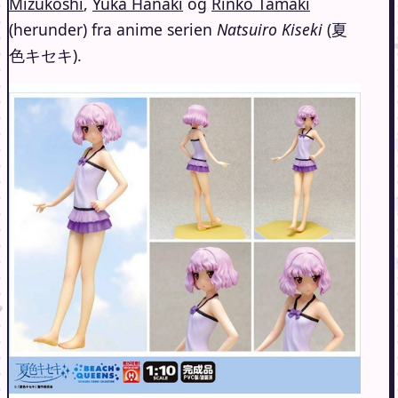
Mizukoshi
,
Yuka Hanaki
og
Rinko Tamaki
(herunder) fra anime serien
Natsuiro Kiseki
(夏
色キセキ).