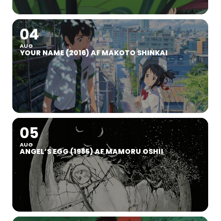
04
AUG
YOUR NAME (2016) AF MAKOTO SHINKAI
05
AUG
ANGEL’S EGG (1985) AF MAMORU OSHII