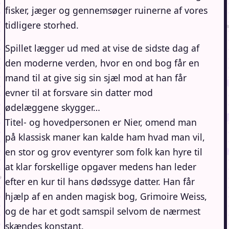
fisker, jæger og gennemsøger ruinerne af vores
tidligere storhed.
Spillet lægger ud med at vise de sidste dag af
den moderne verden, hvor en ond bog får en
mand til at give sig sin sjæl mod at han får
evner til at forsvare sin datter mod
ødelæggene skygger…
Titel- og hovedpersonen er Nier, omend man
på klassisk maner kan kalde ham hvad man vil,
en stor og grov eventyrer som folk kan hyre til
at klar forskellige opgaver medens han leder
efter en kur til hans dødssyge datter. Han får
hjælp af en anden magisk bog, Grimoire Weiss,
og de har et godt samspil selvom de nærmest
skændes konstant.