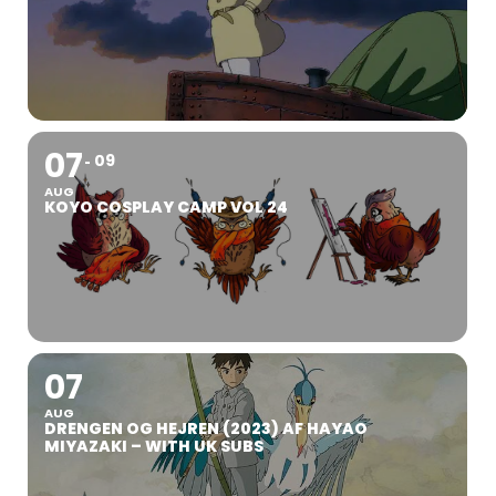
07
09
AUG
KOYO COSPLAY CAMP VOL 24
07
AUG
DRENGEN OG HEJREN (2023) AF HAYAO
MIYAZAKI – WITH UK SUBS