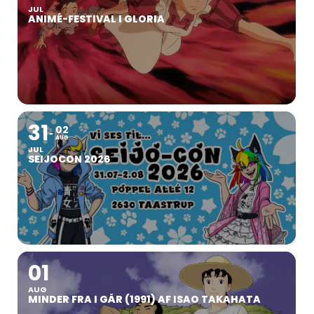
JUL
ANIMÉ-FESTIVAL I GLORIA
31
02
AUG
JUL
SEIJOCON 2026
01
AUG
MINDER FRA I GÅR (1991) AF ISAO TAKAHATA