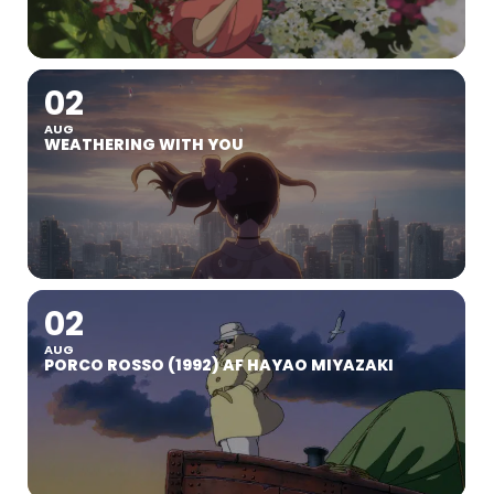
02
AUG
WEATHERING WITH YOU
02
AUG
PORCO ROSSO (1992) AF HAYAO MIYAZAKI