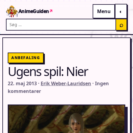
Gå til indhold
AnimeGuiden
↗
Menu
Søg på AnimeGuiden
⌕
ANBEFALING
Ugens spil: Nier
22. maj 2013 ·
Erik Weber-Lauridsen
· Ingen
kommentarer