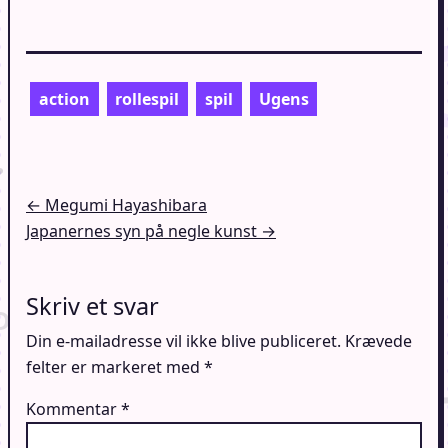
action
rollespil
spil
Ugens
Indlægsnavigation
← Megumi Hayashibara
Japanernes syn på negle kunst →
Skriv et svar
Din e-mailadresse vil ikke blive publiceret.
Krævede
felter er markeret med
*
Kommentar
*