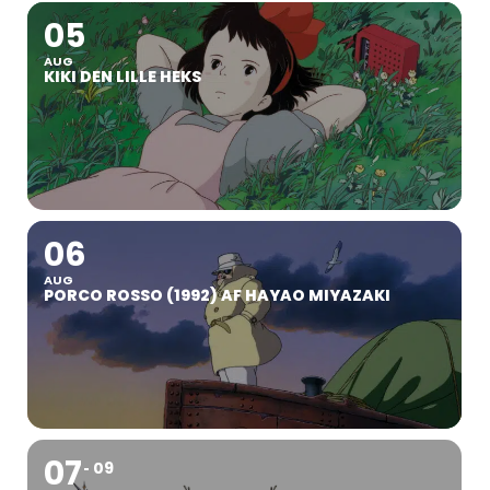
05
AUG
KIKI DEN LILLE HEKS
06
AUG
PORCO ROSSO (1992) AF HAYAO MIYAZAKI
07
09