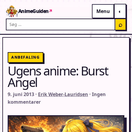
Gå til indhold
AnimeGuiden
↗
Menu
Søg på AnimeGuiden
⌕
ANBEFALING
Ugens anime: Burst
Angel
9. juni 2013 ·
Erik Weber-Lauridsen
· Ingen
kommentarer