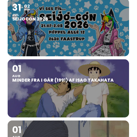
31
02
AUG
JUL
SEIJOCON 2026
01
AUG
MINDER FRA I GÅR (1991) AF ISAO TAKAHATA
01
AUG