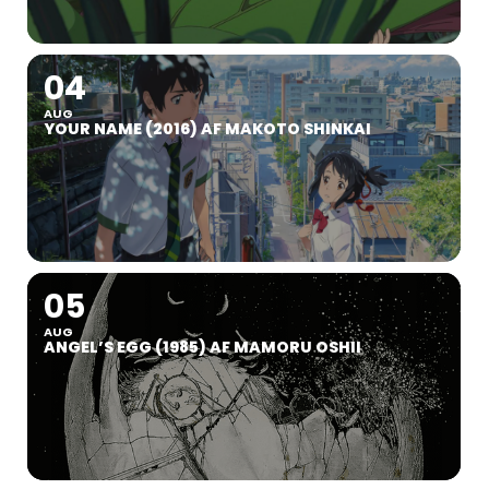
04
AUG
YOUR NAME (2016) AF MAKOTO SHINKAI
05
AUG
ANGEL’S EGG (1985) AF MAMORU OSHII