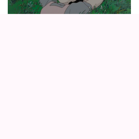
09
AUG
KIKI DEN LILLE HEKS (1989) AF HAYAO MIYAZAKI
14
16
AUG
FANCON AARHUS 2026