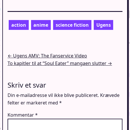
action
anime
science fiction
Ugens
Indlægsnavigation
← Ugens AMV: The Fanservice Video
To kapitler til at “Soul Eater” mangaen slutter →
Skriv et svar
Din e-mailadresse vil ikke blive publiceret.
Krævede
felter er markeret med
*
Kommentar
*