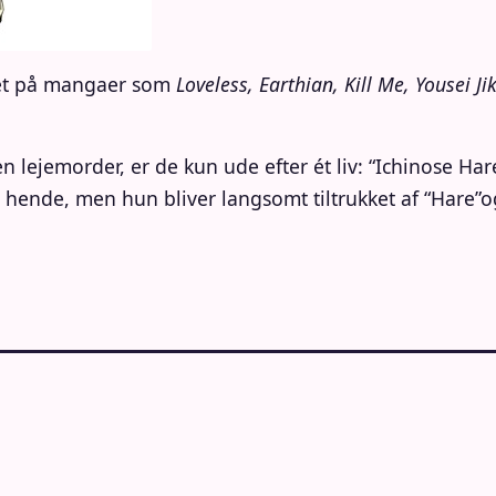
det på mangaer som
Loveless, Earthian, Kill Me, Yousei Ji
en lejemorder, er de kun ude efter ét liv: “Ichinose Ha
e hende, men hun bliver langsomt tiltrukket af “Hare”o