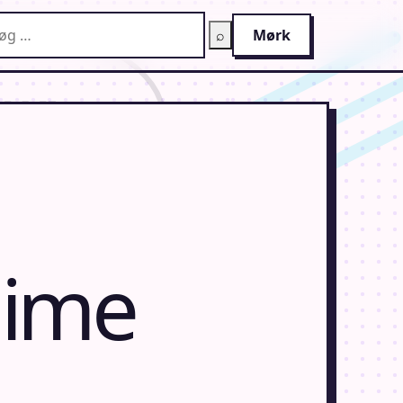
g på AnimeGuiden
⌕
Mørk
nime