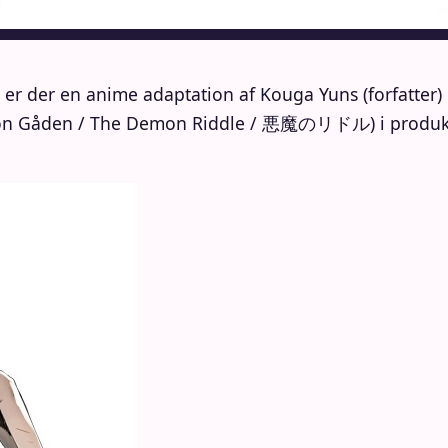
r der en anime adaptation af Kouga Yuns (forfatter) o
 Gåden / The Demon Riddle / 悪魔のリドル) i produktio