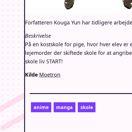
Forfatteren Kouga Yun har tidligere arbej
Beskrivelse
På en kostskole for pige, hvor hver elev er 
lejemorder der skiftede skole for at angrib
skole liv START!
Kilde
Moetron
anime
manga
skole