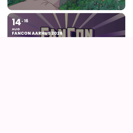
14
16
AUG
FANCON AARHUS 2026
14
AUG
AIODENSE – SOMMERFEST I FORMANDENS
SOMMERHUS