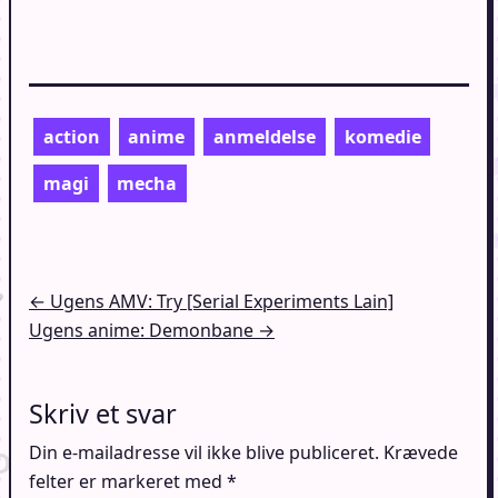
action
anime
anmeldelse
komedie
magi
mecha
Indlægsnavigation
← Ugens AMV: Try [Serial Experiments Lain]
Ugens anime: Demonbane →
Skriv et svar
Din e-mailadresse vil ikke blive publiceret.
Krævede
felter er markeret med
*