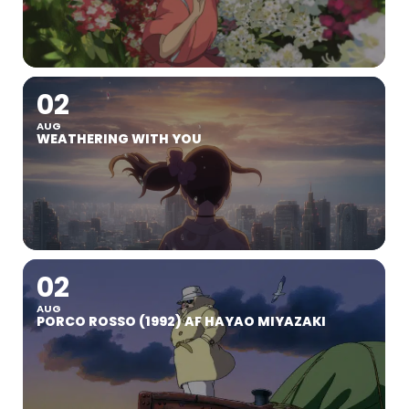
02
AUG
WEATHERING WITH YOU
02
AUG
PORCO ROSSO (1992) AF HAYAO MIYAZAKI