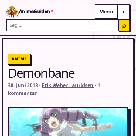
Gå til indhold
AnimeGuiden
↗
Menu
Søg på AnimeGuiden
⌕
ANIME
Demonbane
30. juni 2013 ·
Erik Weber-Lauridsen
· 1
kommentar