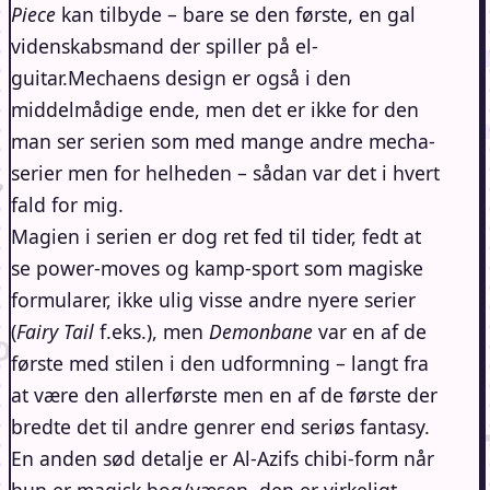
Piece
kan tilbyde – bare se den første, en gal
videnskabsmand der spiller på el-
guitar.Mechaens design er også i den
middelmådige ende, men det er ikke for den
man ser serien som med mange andre mecha-
serier men for helheden – sådan var det i hvert
fald for mig.
Magien i serien er dog ret fed til tider, fedt at
se power-moves og kamp-sport som magiske
formularer, ikke ulig visse andre nyere serier
(
Fairy Tail
f.eks.), men
Demonbane
var en af de
første med stilen i den udformning – langt fra
at være den allerførste men en af de første der
bredte det til andre genrer end seriøs fantasy.
En anden sød detalje er Al-Azifs chibi-form når
hun er magisk bog/væsen, den er virkeligt