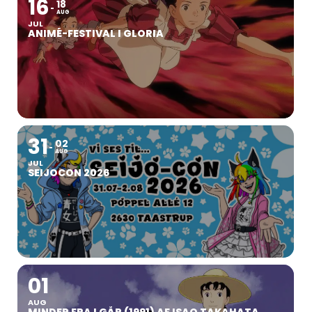
16
18
AUG
JUL
ANIMÉ-FESTIVAL I GLORIA
31
02
AUG
JUL
SEIJOCON 2026
01
AUG