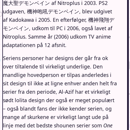
魔大聖デモンベイン af Nitroplus i 2003. PS2
udgaven, 機神咆吼デモンベイン, blev udgivet
af Kadokawa i 2005. En efterfølger, 機神飛翔デ
モンベイン, udkom til PC i 2006, også lavet af
Nitroplus. Samme år (2006) udkom TV anime
adaptationen på 12 afsnit.
Seriens personer har designs der går fra ok
over tiltalende til virkeligt underlige. Den
mandlige hovedperson er tilpas anderledes i
sit design til ikke at ligne enhver anden helt fra
serier fra den periode, Al-Azif har et virkeligt
sødt lolita design der også er meget populært
– også blandt fans der ikke kender serien, og
mange af skurkene er virkeligt langt ude på
linje med det bedste shounen serier som
One