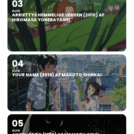
03
AUG
ARRIETTYS HEMMELIGE VERDEN (2010) AF
HIROMASA YONEBAYASHI
04
AUG
YOUR NAME (2016) AF MAKOTO SHINKAI
05
AUG