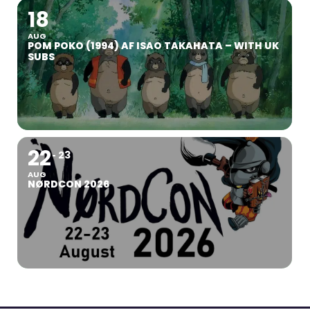
18
AUG
POM POKO (1994) AF ISAO TAKAHATA – WITH UK
SUBS
22
23
AUG
NØRDCON 2026