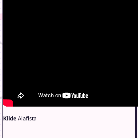
Kilde
Alafista