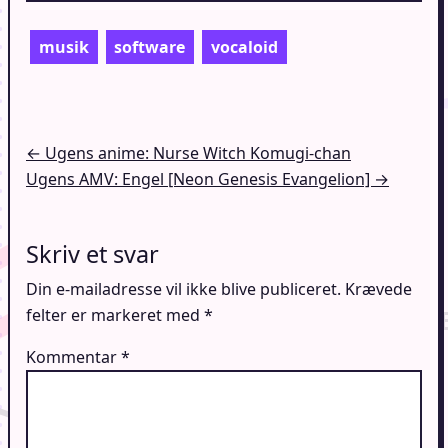
musik
software
vocaloid
Indlægsnavigation
← Ugens anime: Nurse Witch Komugi-chan
Ugens AMV: Engel [Neon Genesis Evangelion] →
Skriv et svar
Din e-mailadresse vil ikke blive publiceret.
Krævede
felter er markeret med
*
Kommentar
*