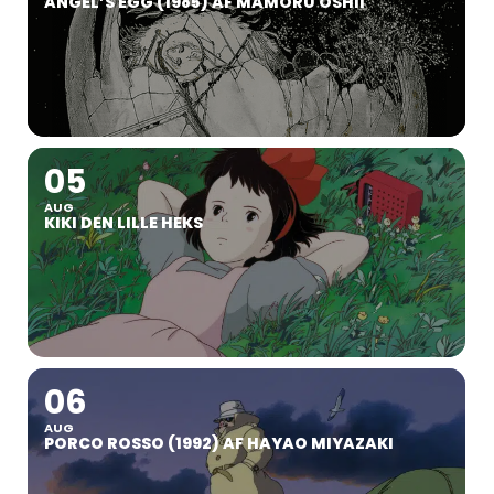
ANGEL’S EGG (1985) AF MAMORU OSHII
05
AUG
KIKI DEN LILLE HEKS
06
AUG
PORCO ROSSO (1992) AF HAYAO MIYAZAKI