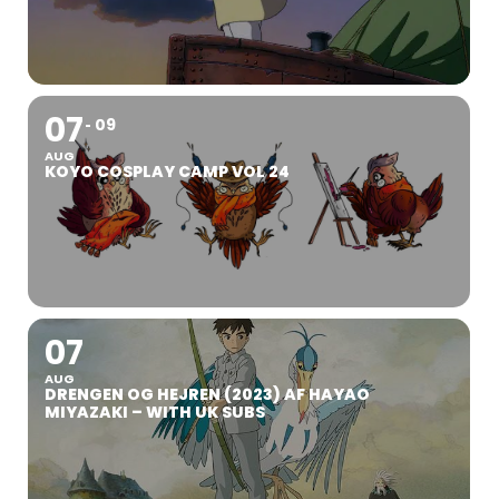
07
09
AUG
KOYO COSPLAY CAMP VOL 24
07
AUG
DRENGEN OG HEJREN (2023) AF HAYAO
MIYAZAKI – WITH UK SUBS