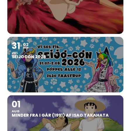
31
02
AUG
JUL
SEIJOCON 2026
01
AUG
MINDER FRA I GÅR (1991) AF ISAO TAKAHATA