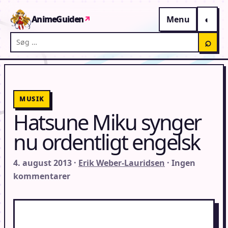
Gå til indhold
AnimeGuiden
↗
Menu
Søg på AnimeGuiden
⌕
MUSIK
Hatsune Miku synger
nu ordentligt engelsk
4. august 2013 ·
Erik Weber-Lauridsen
· Ingen
kommentarer