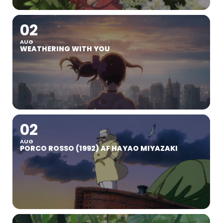
02
AUG
WEATHERING WITH YOU
02
AUG
PORCO ROSSO (1992) AF HAYAO MIYAZAKI