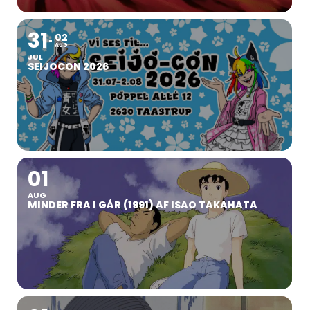
31
02
AUG
JUL
SEIJOCON 2026
01
AUG
MINDER FRA I GÅR (1991) AF ISAO TAKAHATA