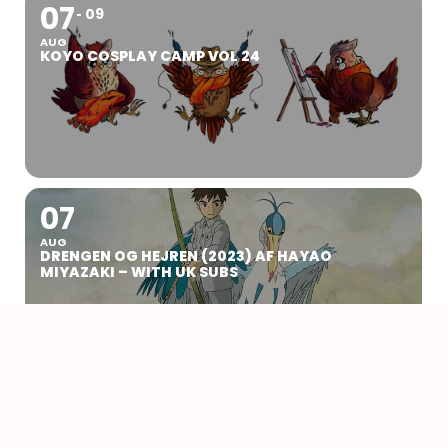
07
09
AUG
KOYO COSPLAY CAMP VOL 24
07
AUG
DRENGEN OG HEJREN (2023) AF HAYAO
MIYAZAKI – WITH UK SUBS
09
AUG