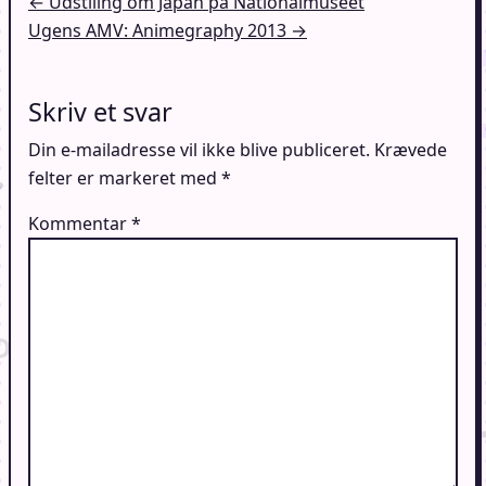
Indlægsnavigation
← Udstlling om Japan på Nationalmuseet
Ugens AMV: Animegraphy 2013 →
Skriv et svar
Din e-mailadresse vil ikke blive publiceret.
Krævede
felter er markeret med
*
Kommentar
*