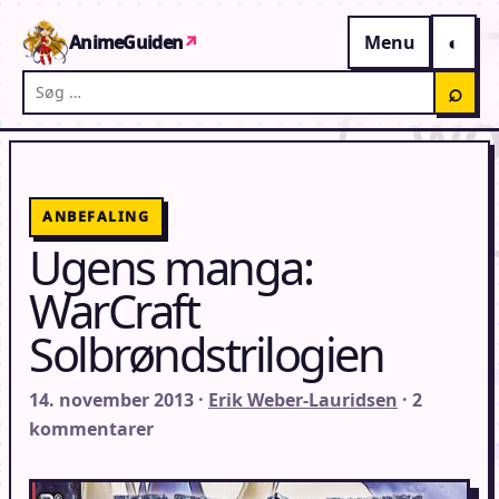
Gå til indhold
AnimeGuiden
↗
Menu
Søg på AnimeGuiden
⌕
ANBEFALING
Ugens manga:
WarCraft
Solbrøndstrilogien
14. november 2013 ·
Erik Weber-Lauridsen
· 2
kommentarer