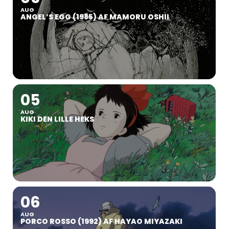
AUG
ANGEL’S EGG (1985) AF MAMORU OSHII
05
AUG
KIKI DEN LILLE HEKS
06
AUG
PORCO ROSSO (1992) AF HAYAO MIYAZAKI