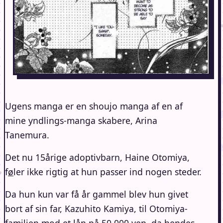
Ugens manga er en shoujo manga af en af
mine yndlings-manga skabere, Arina
Tanemura.
Det nu 15årige adoptivbarn, Haine Otomiya,
f
ø
ler ikke rigtig at hun passer ind nogen steder.
Da hun kun var få år gammel blev hun givet
bort af sin far, Kazuhito Kamiya, til Otomiya-
familien mod et lån på 50.000 yen, da hendes