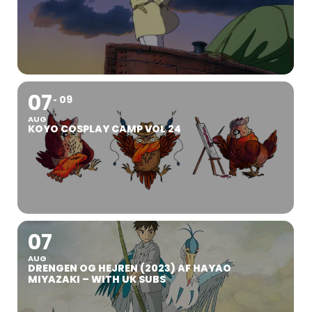
07
09
AUG
KOYO COSPLAY CAMP VOL 24
07
AUG
DRENGEN OG HEJREN (2023) AF HAYAO
MIYAZAKI – WITH UK SUBS