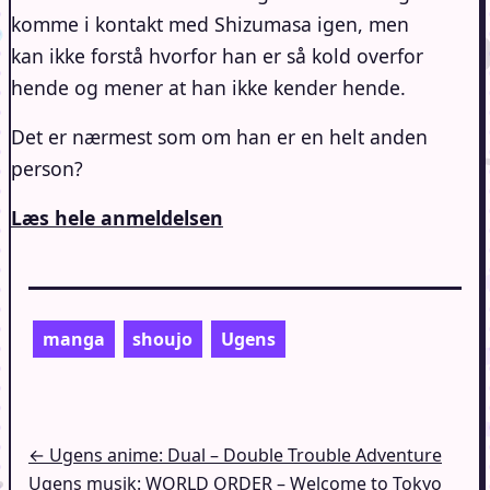
komme i kontakt med Shizumasa igen, men
kan ikke forstå hvorfor han er så kold overfor
hende og mener at han ikke kender hende.
Det er nærmest som om han er en helt anden
person?
Læs hele anmeldelsen
manga
shoujo
Ugens
Indlægsnavigation
← Ugens anime: Dual – Double Trouble Adventure
Ugens musik: WORLD ORDER – Welcome to Tokyo