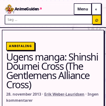
Gå til indhold
AnimeGuiden
↗
Menu
Søg på AnimeGuiden
⌕
ANBEFALING
Ugens manga: Shinshi
Doumei Cross (The
Gentlemens Alliance
Cross)
28. november 2013 ·
Erik Weber-Lauridsen
· Ingen
kommentarer