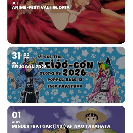
JUL
ANIMÉ-FESTIVAL I GLORIA
31
02
AUG
JUL
SEIJOCON 2026
01
AUG
MINDER FRA I GÅR (1991) AF ISAO TAKAHATA