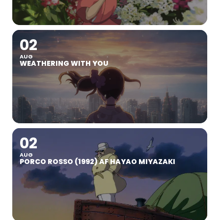
02
AUG
WEATHERING WITH YOU
02
AUG
PORCO ROSSO (1992) AF HAYAO MIYAZAKI