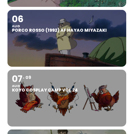
06
AUG
PORCO ROSSO (1992) AF HAYAO MIYAZAKI
07
09
AUG
KOYO COSPLAY CAMP VOL 24