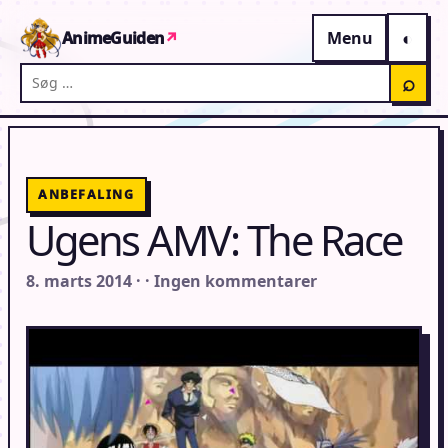
Gå til indhold
AnimeGuiden
↗
Menu
Søg på AnimeGuiden
⌕
ANBEFALING
Ugens AMV: The Race
8. marts 2014 · · Ingen kommentarer