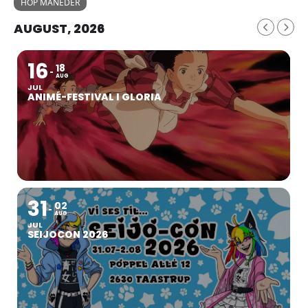
HOP MÅNEDER
AUGUST, 2026
16
18
AUG
JUL
ANIMÉ-FESTIVAL I GLORIA
31
02
AUG
JUL
SEIJOCON 2026