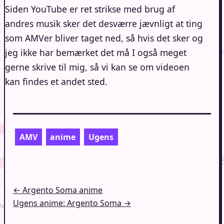
Siden YouTube er ret strikse med brug af
andres musik sker det desværre jævnligt at ting
som AMVer bliver taget ned, så hvis det sker og
jeg ikke har bemærket det må I også meget
gerne skrive til mig, så vi kan se om videoen
kan findes et andet sted.
AMV
anime
Ugens
Indlægsnavigation
← Argento Soma anime
Ugens anime: Argento Soma →