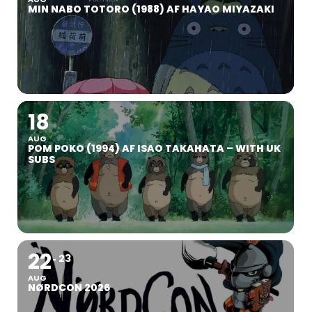
MIN NABO TOTORO (1988) AF HAYAO MIYAZAKI
18
AUG
POM POKO (1994) AF ISAO TAKAHATA – WITH UK
SUBS
22
23
AUG
NØRDCON 2026