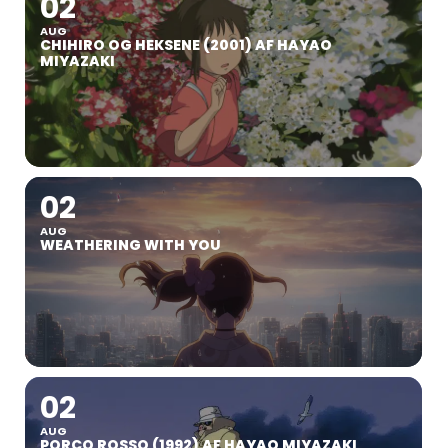
02
AUG
CHIHIRO OG HEKSENE (2001) AF HAYAO
MIYAZAKI
02
AUG
WEATHERING WITH YOU
02
AUG
PORCO ROSSO (1992) AF HAYAO MIYAZAKI