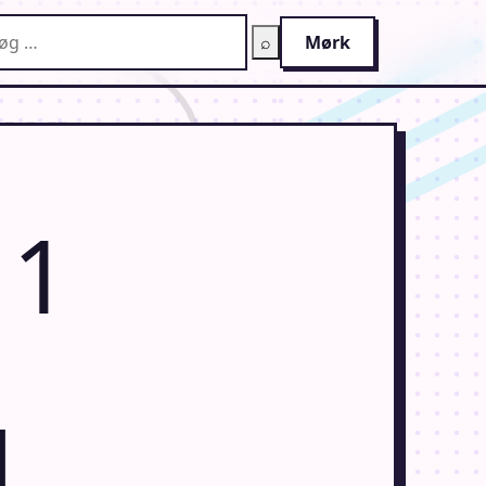
g på AnimeGuiden
⌕
Mørk
11
d