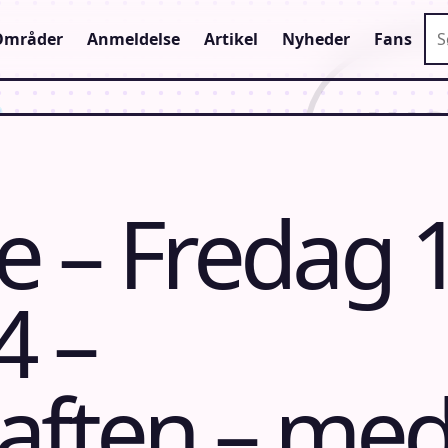
Sø
Områder
Anmeldelse
Artikel
Nyheder
Fans
 – Fredag 
4 –
aften – me