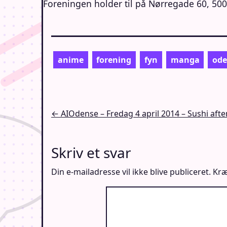
Foreningen holder til på Nørregade 60, 50
anime
forening
fyn
manga
ode
Indlægsnavigation
← AIOdense – Fredag 4 april 2014 – Sushi afte
Skriv et svar
Din e-mailadresse vil ikke blive publiceret.
Kræ