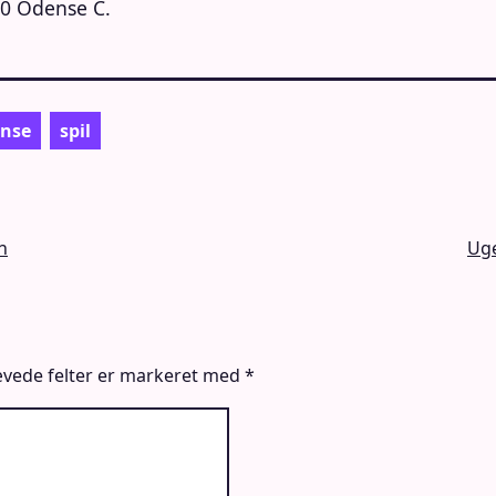
00 Odense C.
nse
spil
n
Uge
vede felter er markeret med
*