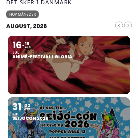
DET SKER I DANMARK
HOP MÅNEDER
AUGUST, 2026
16
18
AUG
JUL
ANIMÉ-FESTIVAL I GLORIA
31
02
AUG
JUL
SEIJOCON 2026