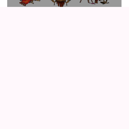
07
AUG
DRENGEN OG HEJREN (2023) AF HAYAO
MIYAZAKI – WITH UK SUBS
09
AUG
KIKI DEN LILLE HEKS (1989) AF HAYAO MIYAZAKI