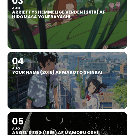
03
AUG
ARRIETTYS HEMMELIGE VERDEN (2010) AF
HIROMASA YONEBAYASHI
04
AUG
YOUR NAME (2016) AF MAKOTO SHINKAI
05
AUG
ANGEL’S EGG (1985) AF MAMORU OSHII