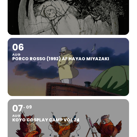
06
AUG
PORCO ROSSO (1992) AF HAYAO MIYAZAKI
07
09
AUG
KOYO COSPLAY CAMP VOL 24