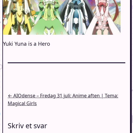
Yuki Yuna is a Hero
Indlægsnavigation
← AIOdense – Fredag 31 juli: Anime aften | Tema:
Magical Girls
Skriv et svar