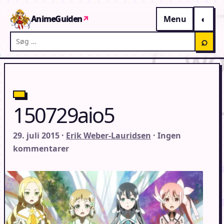
Gå til indhold
AnimeGuiden
↗
Menu
Søg på AnimeGuiden
⌕
150729aio5
29. juli 2015 ·
Erik Weber-Lauridsen
· Ingen
kommentarer