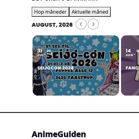
Hop måneder
Aktuelle måned
AUGUST, 2026
31
14
02
1
AUG
JUL
AUG
SEIJOCON 2026
FANC
AnimeGuiden