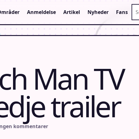
Sø
Områder
Anmeldelse
Artikel
Nyheder
Fans
ch Man TV
dje trailer
Ingen kommentarer