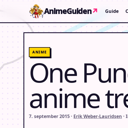
Gå til indhold
AnimeGuiden
↗
Guide
ANIME
One Pun
anime tre
7. september 2015 ·
Erik Weber-Lauridsen
· 