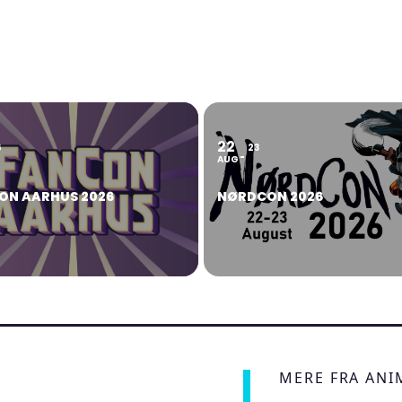
22
6
23
AUG
ON AARHUS 2026
NØRDCON 2026
MERE FRA AN