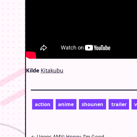
Kilde
Kitakubu
action
anime
shounen
trailer
v
← Ugens AMV: Honey, I’m Good