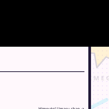
Himouto! Umaru-chan →