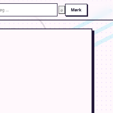
g på AnimeGuiden
⌕
Mørk