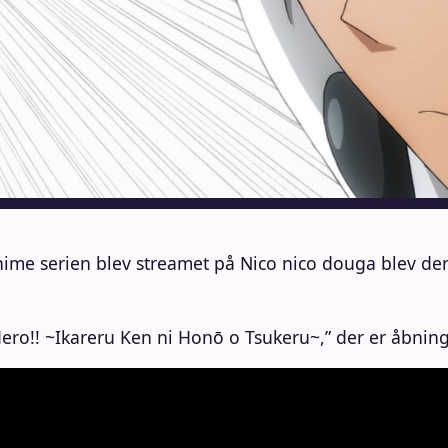
ime serien blev streamet på Nico nico douga blev den t
 Hero!! ~Ikareru Ken ni Honō o Tsukeru~,” der er åbnin