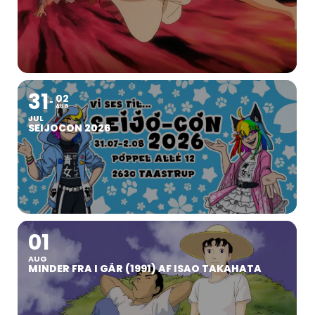
31
02
AUG
JUL
SEIJOCON 2026
01
AUG
MINDER FRA I GÅR (1991) AF ISAO TAKAHATA