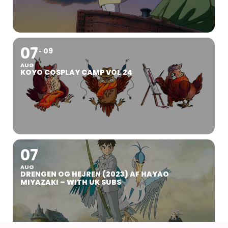
07
09
AUG
KOYO COSPLAY CAMP VOL 24
07
AUG
DRENGEN OG HEJREN (2023) AF HAYAO
MIYAZAKI – WITH UK SUBS