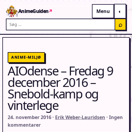
Gå til indhold
AnimeGuiden
↗
Menu
Søg på AnimeGuiden
⌕
ANIME-MILJØ
AIOdense – Fredag 9
december 2016 –
Snebold-kamp og
vinterlege
24. november 2016 ·
Erik Weber-Lauridsen
· Ingen
kommentarer