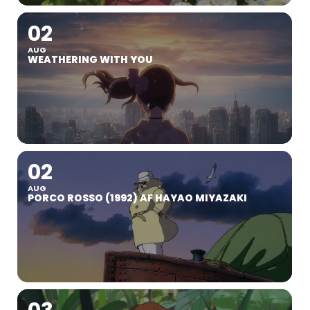
02
AUG
WEATHERING WITH YOU
02
AUG
PORCO ROSSO (1992) AF HAYAO MIYAZAKI