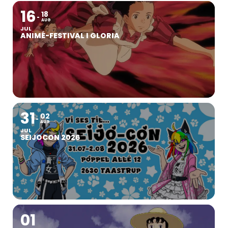
16
18
AUG
JUL
ANIMÉ-FESTIVAL I GLORIA
31
02
AUG
JUL
SEIJOCON 2026
01