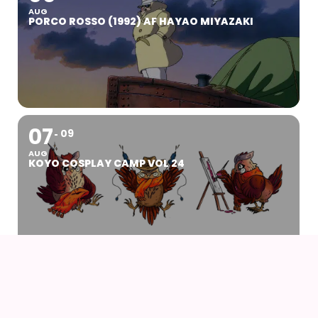
AUG
PORCO ROSSO (1992) AF HAYAO MIYAZAKI
07
09
AUG
KOYO COSPLAY CAMP VOL 24
07
AUG
DRENGEN OG HEJREN (2023) AF HAYAO
MIYAZAKI – WITH UK SUBS