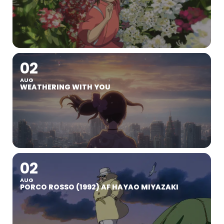
02
AUG
WEATHERING WITH YOU
02
AUG
PORCO ROSSO (1992) AF HAYAO MIYAZAKI