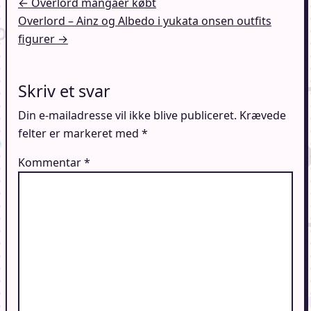
Indlægsnavigation
← Overlord mangaer købt
Overlord – Ainz og Albedo i yukata onsen outfits
figurer →
Skriv et svar
Din e-mailadresse vil ikke blive publiceret.
Krævede
felter er markeret med
*
Kommentar
*