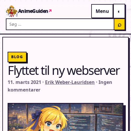
Gå til indhold
AnimeGuiden
↗
Menu
Søg på AnimeGuiden
⌕
BLOG
Flyttet til ny webserver
11. marts 2021 ·
Erik Weber-Lauridsen
· Ingen
kommentarer