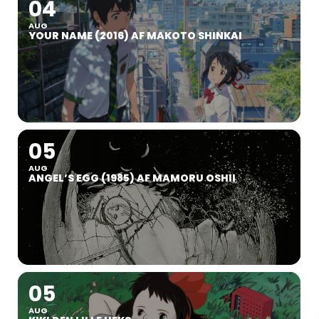
04
AUG
YOUR NAME (2016) AF MAKOTO SHINKAI
05
AUG
ANGEL’S EGG (1985) AF MAMORU OSHII
05
AUG