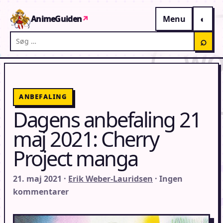
Gå til indhold
AnimeGuiden
↗
Menu
Søg på AnimeGuiden
⌕
ANBEFALING
Dagens anbefaling 21
maj 2021: Cherry
Project manga
21. maj 2021 ·
Erik Weber-Lauridsen
· Ingen
kommentarer