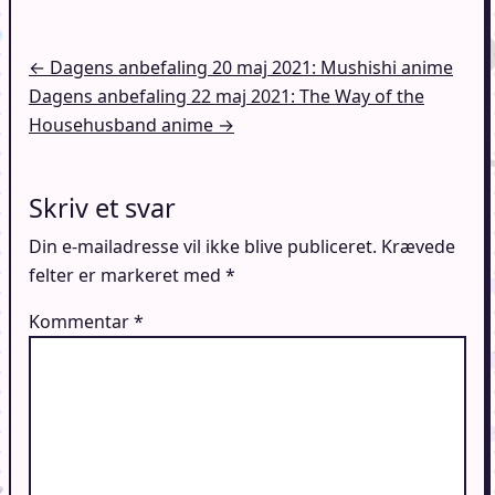
Indlægsnavigation
← Dagens anbefaling 20 maj 2021: Mushishi anime
Dagens anbefaling 22 maj 2021: The Way of the
Househusband anime →
Skriv et svar
Din e-mailadresse vil ikke blive publiceret.
Krævede
felter er markeret med
*
Kommentar
*