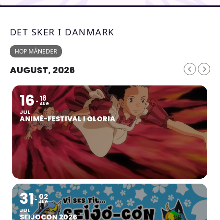
DET SKER I DANMARK
HOP MÅNEDER
AUGUST, 2026
16
18
AUG
JUL
ANIMÉ-FESTIVAL I GLORIA
31
02
AUG
JUL
SEIJOCON 2026