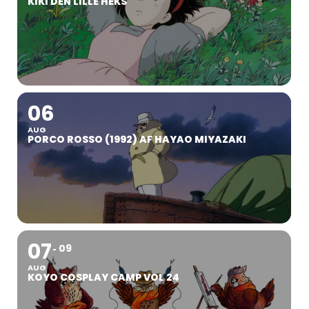
KIKI DEN LILLE HEKS
06
AUG
PORCO ROSSO (1992) AF HAYAO MIYAZAKI
07
09
AUG
KOYO COSPLAY CAMP VOL 24