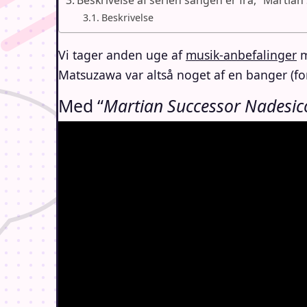
Beskrivelse af serien sangen er fra, “Martia
Beskrivelse
Vi tager anden uge af
musik-anbefalinger
m
Matsuzawa var altså noget af en banger (fo
Med “
Martian Successor Nadesic