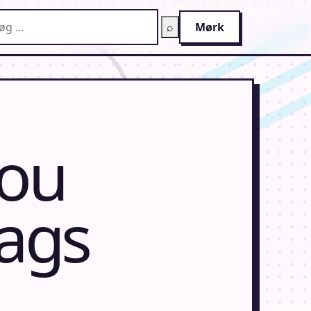
g på AnimeGuiden
⌕
Mørk
You
dags