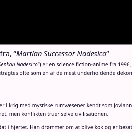
ra, “
Martian Successor Nadesico
“
Senkan Nadesico
“) er en science fiction-anime fra 19
betragtes ofte som en af ​​de mest underholdende dek
en er i krig med mystiske rumvæsener kendt som Jovia
t, men konflikten truer selve civilisationen.
t i hjertet. Han drømmer om at blive kok og er besat 