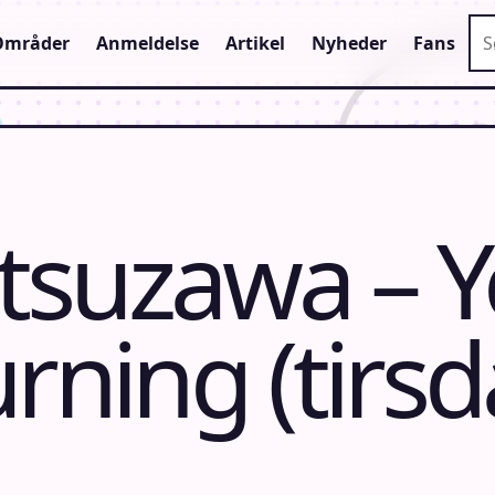
Sø
Områder
Anmeldelse
Artikel
Nyheder
Fans
tsuzawa – 
rning (tirs