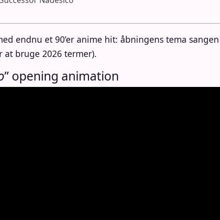
n Successor Nadesico“
ed endnu et 90’er anime hit: åbningens tema sangen t
r at bruge 2026 termer).
o
” opening animation