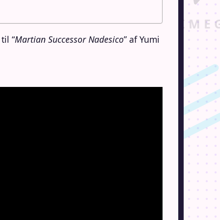
il “
Martian Successor Nadesico
” af Yumi