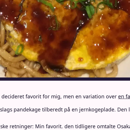
n decideret favorit for mig, men en variation over
en fa
slags pandekage tilberedt på en jernkogeplade. Den l
ske retninger: Min favorit. den tidligere omtalte Osaka