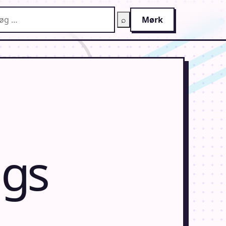
g på AnimeGuiden
⌕
Mørk
ags