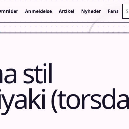
Sø
Områder
Anmeldelse
Artikel
Nyheder
Fans
 stil
aki (torsd