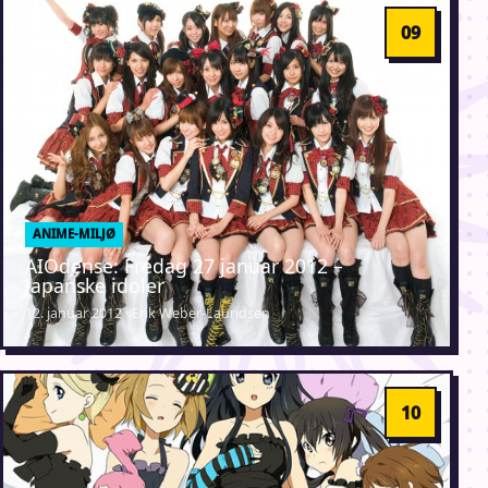
ANIME-MILJØ
AIOdense: Fredag 27 januar 2012 –
Japanske idoler
12. januar 2012 · Erik Weber-Lauridsen