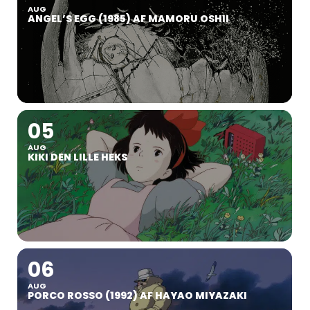
AUG
ANGEL’S EGG (1985) AF MAMORU OSHII
05
AUG
KIKI DEN LILLE HEKS
06
AUG
PORCO ROSSO (1992) AF HAYAO MIYAZAKI