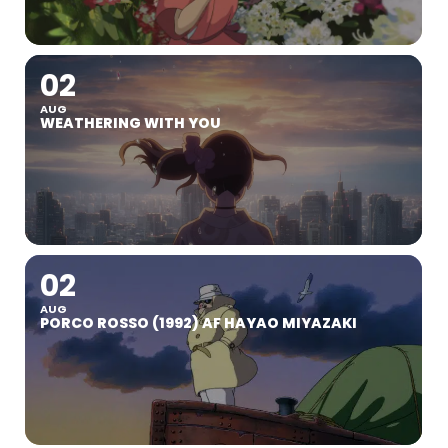
02
AUG
WEATHERING WITH YOU
02
AUG
PORCO ROSSO (1992) AF HAYAO MIYAZAKI