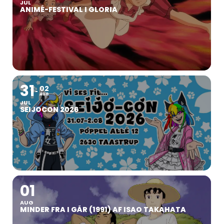
JUL
ANIMÉ-FESTIVAL I GLORIA
31
02
AUG
JUL
SEIJOCON 2026
01
AUG
MINDER FRA I GÅR (1991) AF ISAO TAKAHATA