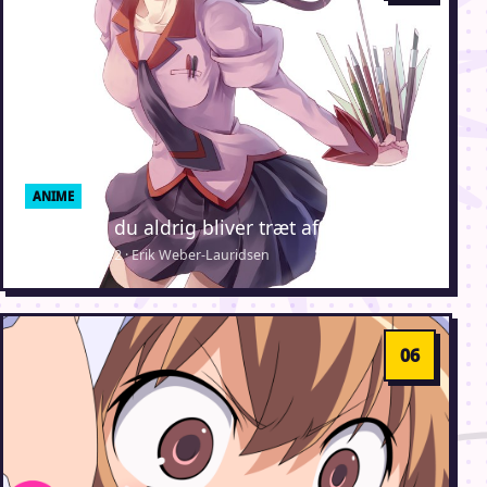
ANIME
25 anime du aldrig bliver træt af at se
24. januar 2012 · Erik Weber-Lauridsen