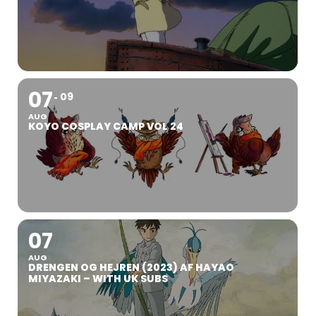
07
09
AUG
KOYO COSPLAY CAMP VOL 24
07
AUG
DRENGEN OG HEJREN (2023) AF HAYAO
MIYAZAKI – WITH UK SUBS