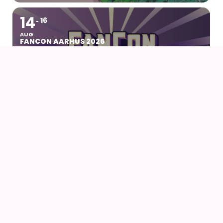
14
16
AUG
FANCON AARHUS 2026
14
AUG
AIODENSE – SOMMERFEST I FORMANDENS
SOMMERHUS
14