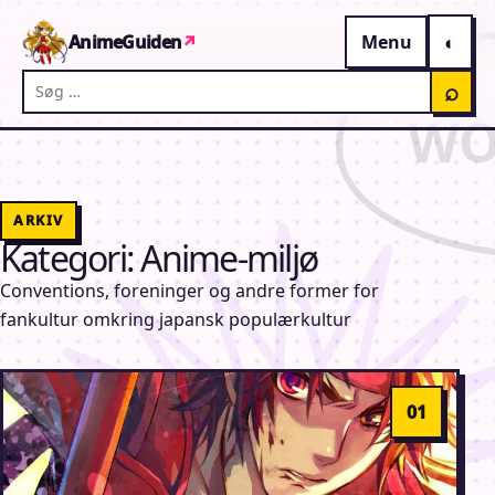
Gå til indhold
AnimeGuiden
↗
Menu
Søg på AnimeGuiden
⌕
ARKIV
Kategori:
Anime-miljø
Conventions, foreninger og andre former for
fankultur omkring japansk populærkultur