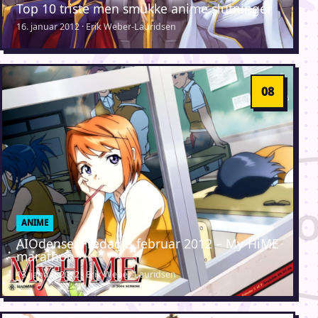
Top 10 triste men smukke anime slutninger
16. januar 2012 · Erik Weber-Lauridsen
ANIME
AIOdense: Fredag 3 februar 2012 – My-HiME
marathon
13. januar 2012 · Erik Weber-Lauridsen