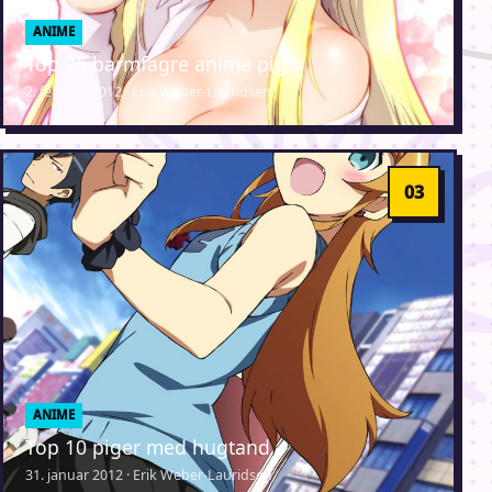
ANIME
Top 25 barmfagre anime piger
2. februar 2012 · Erik Weber-Lauridsen
ANIME
Top 10 piger med hugtand
31. januar 2012 · Erik Weber-Lauridsen