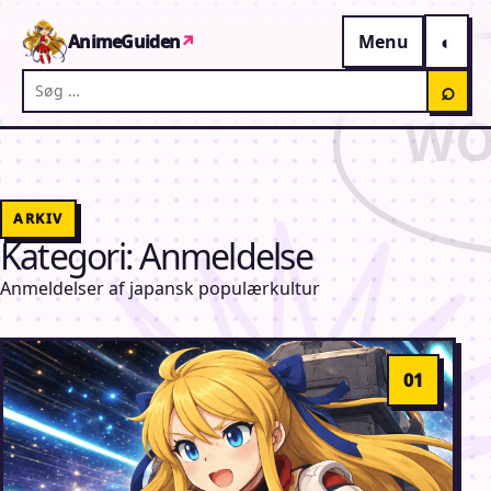
Gå til indhold
AnimeGuiden
↗
Menu
Søg på AnimeGuiden
⌕
ARKIV
Kategori:
Anmeldelse
Anmeldelser af japansk populærkultur