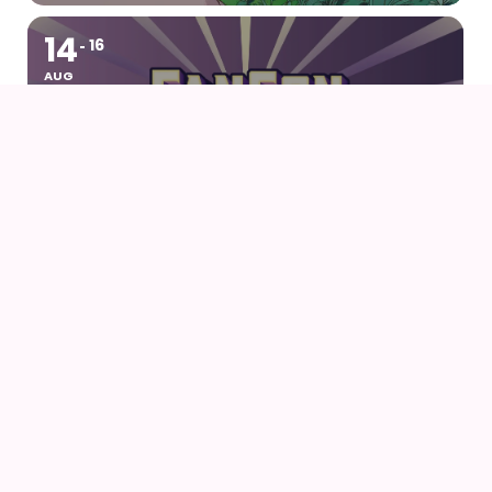
14
16
AUG
FANCON AARHUS 2026
14
AUG
AIODENSE – SOMMERFEST I FORMANDENS
SOMMERHUS
14