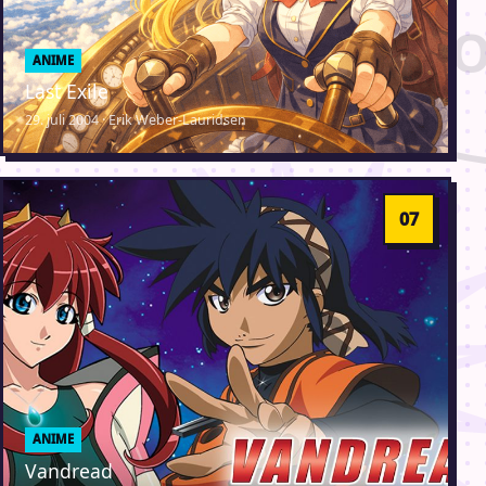
ANIME
Last Exile
29. juli 2004 · Erik Weber-Lauridsen
ANIME
Vandread