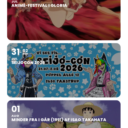
JUL
ANIMÉ-FESTIVAL I GLORIA
31
02
AUG
JUL
SEIJOCON 2026
01
AUG
MINDER FRA I GÅR (1991) AF ISAO TAKAHATA