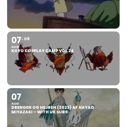
07
09
AUG
KOYO COSPLAY CAMP VOL 24
07
AUG
DRENGEN OG HEJREN (2023) AF HAYAO
MIYAZAKI – WITH UK SUBS