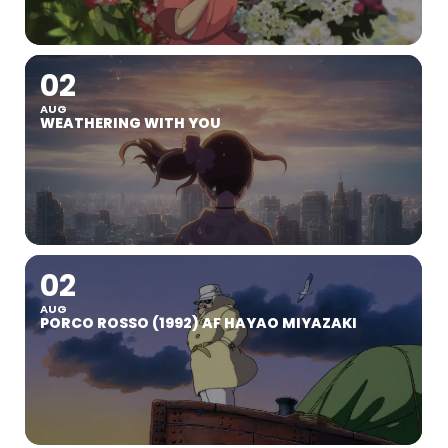
02
AUG
WEATHERING WITH YOU
02
AUG
PORCO ROSSO (1992) AF HAYAO MIYAZAKI