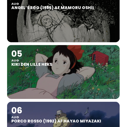
AUG
ANGEL’S EGG (1985) AF MAMORU OSHII
05
AUG
KIKI DEN LILLE HEKS
06
AUG
PORCO ROSSO (1992) AF HAYAO MIYAZAKI