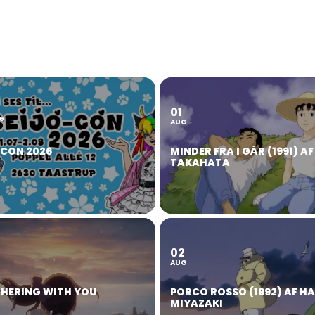
01
2
G
AUG
OCON 2026
MINDER FRA I GÅR (1991) AF
TAKAHATA
02
AUG
HERING WITH YOU
PORCO ROSSO (1992) AF H
MIYAZAKI