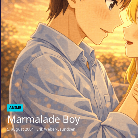
ANIME
Marmalade Boy
5. august 2004 · Erik Weber-Lauridsen