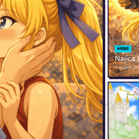
ANIME
Najica 
5. august 20