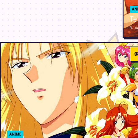
AN
Te
5. a
ANIME