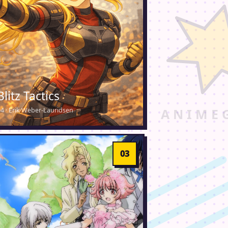
Blitz Tactics
04 · Erik Weber-Lauridsen