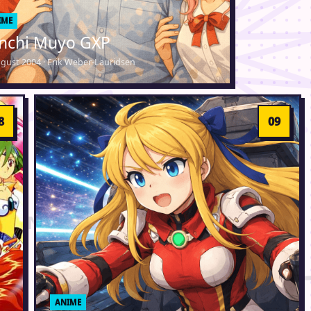
IME
nchi Muyo GXP
ugust 2004 · Erik Weber-Lauridsen
ANIME