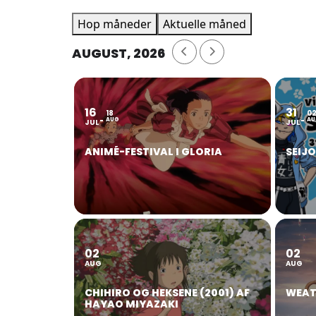
Hop måneder
Aktuelle måned
AUGUST, 2026
16
31
18
0
AUG
AU
JUL
JUL
ANIMÉ-FESTIVAL I GLORIA
SEIJ
02
02
AUG
AUG
CHIHIRO OG HEKSENE (2001) AF
WEAT
HAYAO MIYAZAKI