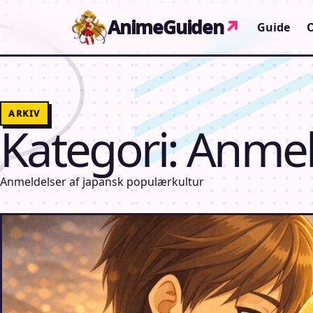
Gå til indhold
AnimeGuiden
↗
Guide
ARKIV
Kategori:
Anmel
Anmeldelser af japansk populærkultur