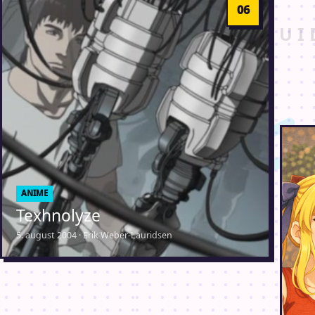
ANIME
Texhnolyze
5. august 2004 · Erik Weber-Lauridsen