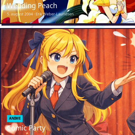
Wedding Peach
5. august 2004 · Erik Weber-Lauridsen
ANIME
Comic Party