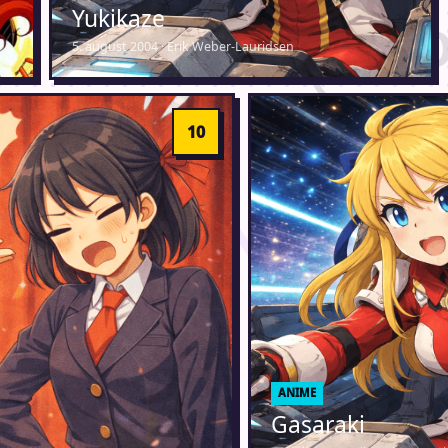
Yukikaze
5. august 2004 · Erik Weber-Lauridsen
ANIME
Gasaraki