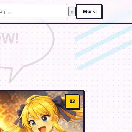
g på AnimeGuiden
⌕
Mørk