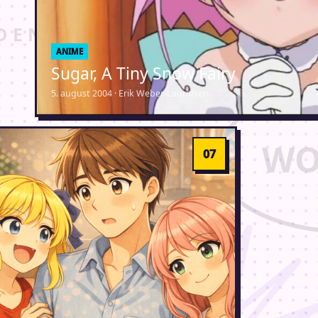
ANIME
Sugar, A Tiny Snow Fairy
5. august 2004 · Erik Weber-Lauridsen