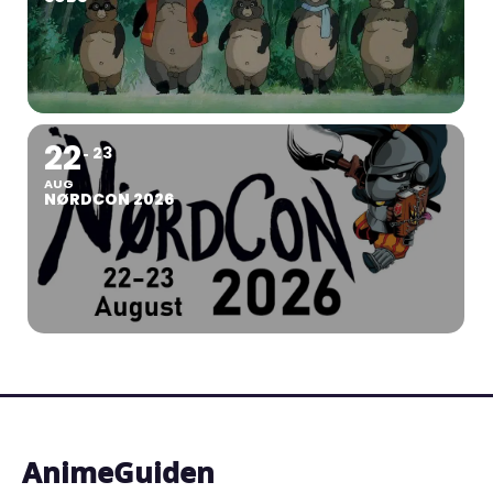
22
23
AUG
NØRDCON 2026
AnimeGuiden