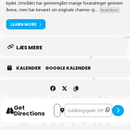
bydel. Området har gennemgået mange forandringer gennem
https://billet.empirebio.dk/billetter/2789/355777?org=141
årene, men har bevaret sin originale charme.<p...
Read More.
LEARN MORE
LÆS MERE
KALENDER
GOOGLE KALENDER
Get
Address - A Merry Miyazaki Christmas: S
Destination Address - A Merry Miya
Directions