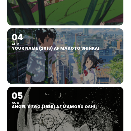
04
AUG
YOUR NAME (2016) AF MAKOTO SHINKAI
05
AUG
ANGEL’S EGG (1985) AF MAMORU OSHII