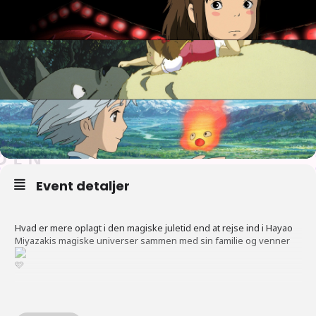
Event detaljer
Hvad er mere oplagt i den magiske juletid end at rejse ind i Hayao
Miyazakis magiske universer sammen med sin familie og venner
Derfor har vi arrangeret filmserien ‘A Merry Miyazaki Christmas’,