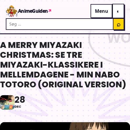
Gå til indhold
AnimeGuiden
↗
Menu
Søg på AnimeGuiden
⌕
A MERRY MIYAZAKI
CHRISTMAS: SE TRE
MIYAZAKI-KLASSIKERE I
MELLEMDAGENE - MIN NABO
TOTORO (ORIGINAL VERSION)
28
DEC