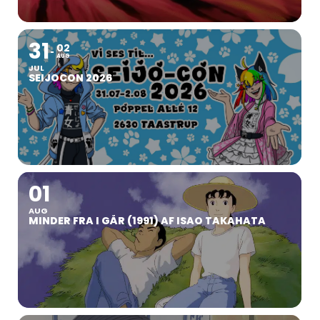
31
02
AUG
JUL
SEIJOCON 2026
01
AUG
MINDER FRA I GÅR (1991) AF ISAO TAKAHATA