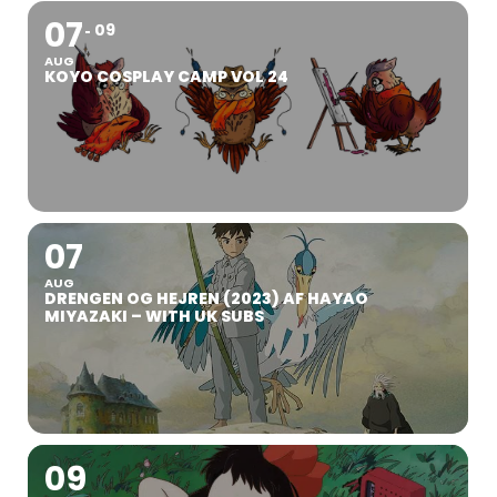
07
09
AUG
KOYO COSPLAY CAMP VOL 24
07
AUG
DRENGEN OG HEJREN (2023) AF HAYAO
MIYAZAKI – WITH UK SUBS
09