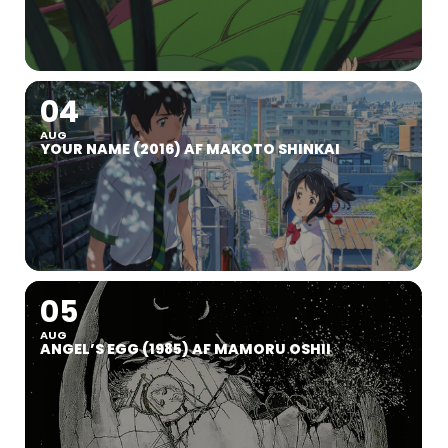
04
AUG
YOUR NAME (2016) AF MAKOTO SHINKAI
05
AUG
ANGEL’S EGG (1985) AF MAMORU OSHII