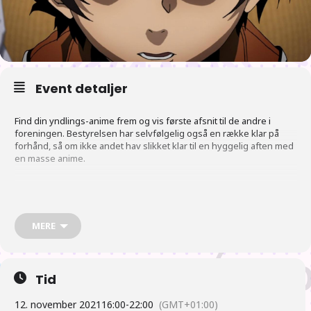
Event detaljer
Find din yndlings-anime frem og vis første afsnit til de andre i
foreningen. Bestyrelsen har selvfølgelig også en række klar på
forhånd, så om ikke andet hav slikket klar til en hyggelig aften med
en masse anime.
Vi håber flest vil hente mad og spise sammen omkring klokken 17
(hentning, spisning ved tilbagekomst).
MERE
Vi satser på at der er “nyheder fra Japan” klokken 18 (eller kort
derefter) afholdt af et bestyrelsesmedlem.
Tid
Som altid åbnes der klokken 16 og lukkes klokken 22 officielt.
12. november 2021
16:00
-
22:00
(GMT+01:00)