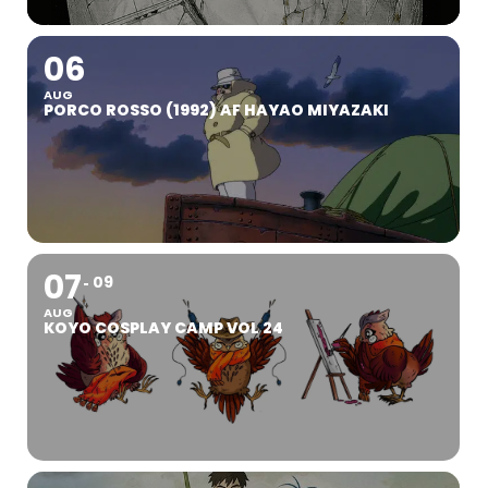
06
AUG
PORCO ROSSO (1992) AF HAYAO MIYAZAKI
07
09
AUG
KOYO COSPLAY CAMP VOL 24