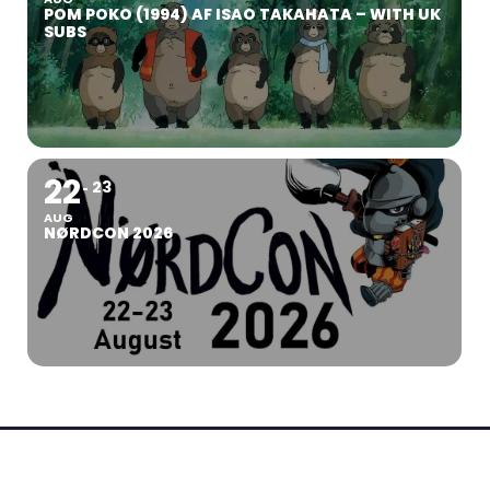
POM POKO (1994) AF ISAO TAKAHATA – WITH UK
SUBS
22
23
AUG
NØRDCON 2026