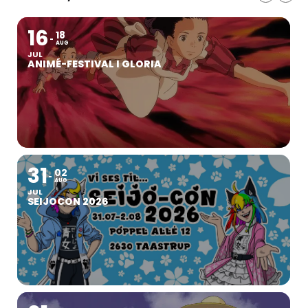
16
18
AUG
JUL
ANIMÉ-FESTIVAL I GLORIA
31
02
AUG
JUL
SEIJOCON 2026