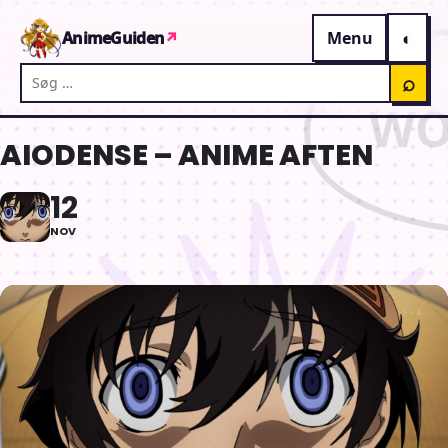
Gå til indhold
AnimeGuiden
↗
Menu
Søg på AnimeGuiden
⌕
AIODENSE – ANIME AFTEN
12
NOV