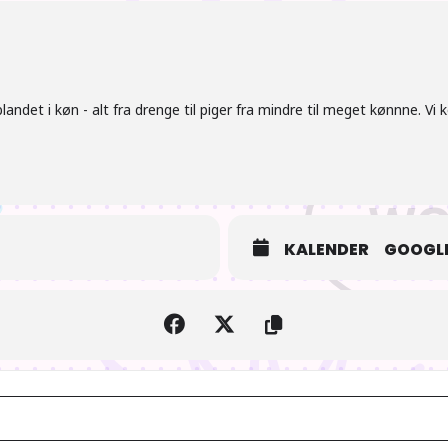
andet i køn - alt fra drenge til piger fra mindre til meget kønnne. Vi 
KALENDER
GOOGLE
AIOdense – Forårets Anime 2023 del 2 [7KImv7lsY]