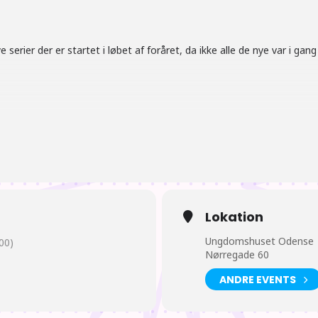
 serier der er startet i løbet af foråret, da ikke alle de nye var i gang 
r flest vil hente mad og spise sammen omkring klokken 17 (hentning, 
Lokation
r på at der er “nyheder fra Japan” klokken 18 (eller kort derefter) afh
Ungdomshuset Odense
00)
Nørregade 60
ANDRE EVENTS