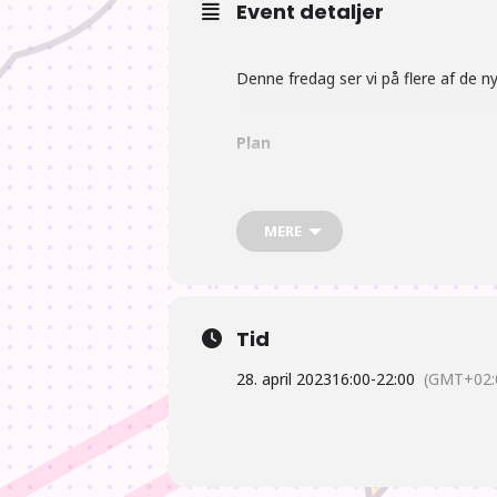
Event detaljer
Denne fredag ser vi på flere af de nye
Plan
16:00 Der åbnes
MERE
17:00 Der gås efter mad. Vi håbe
Tid
18:00 Nyheder fra Japan. Vi satse
28. april 2023
16:00
-
22:00
(GMT+02:
19:00 Anime time