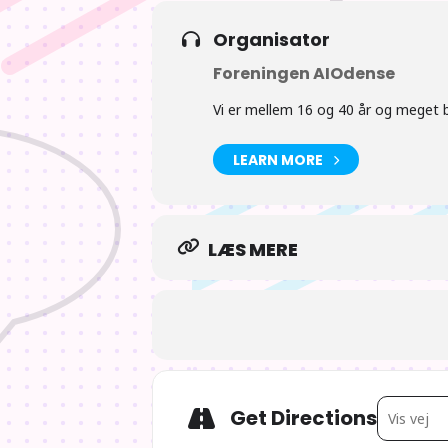
Tiderne er vejledende
Organisator
Foreningen AIOdense
Vi er mellem 16 og 40 år og meget bl
LEARN MORE
LÆS MERE
Address - 
Get Directions