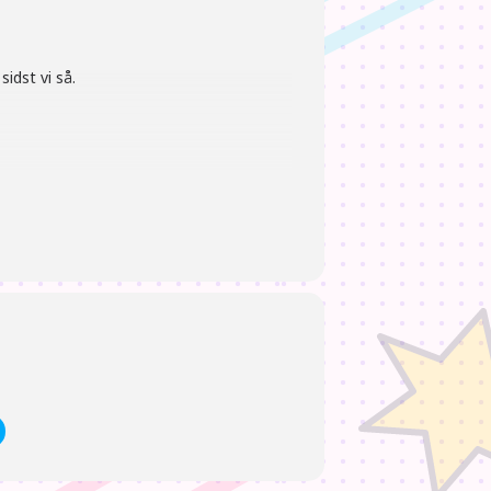
sidst vi så.
spisning ved tilbagekomst).
oldt af et bestyrelsesmedlem hvis muligt.