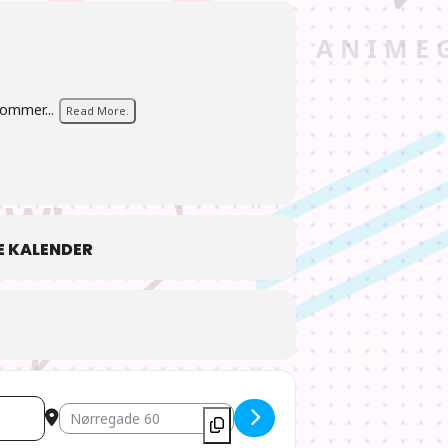
kommer...
Read More.
 KALENDER
Destination Address - AIOdense – Forårets Anime 2023 de