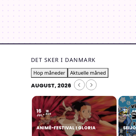
DET SKER I DANMARK
Hop måneder
Aktuelle måned
AUGUST, 2026
16
31
18
0
AUG
AU
JUL
JUL
ANIMÉ-FESTIVAL I GLORIA
SEIJ