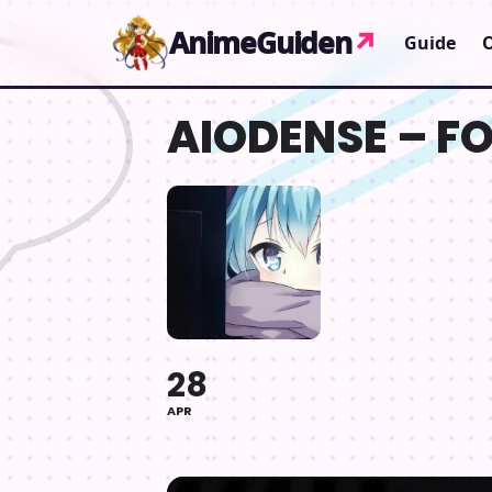
Gå til indhold
AnimeGuiden
↗
Guide
AIODENSE – FO
28
APR