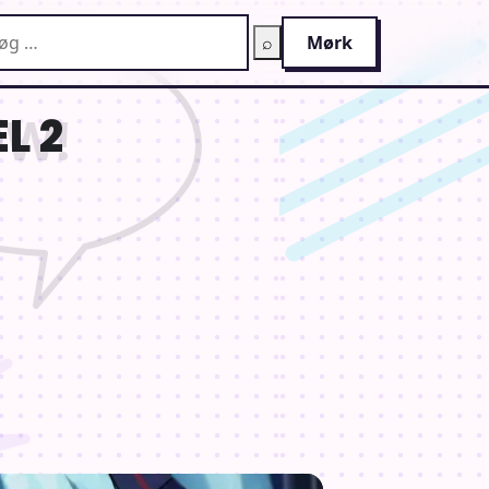
g på AnimeGuiden
⌕
Mørk
L 2