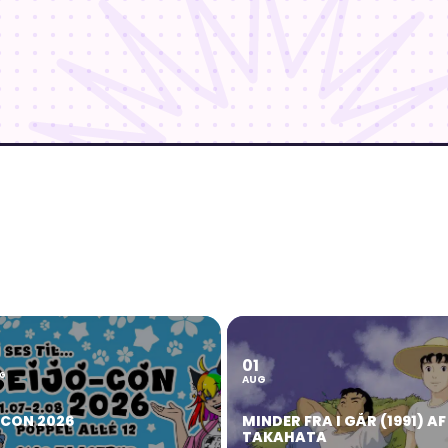
01
2
G
AUG
OCON 2026
MINDER FRA I GÅR (1991) AF
TAKAHATA