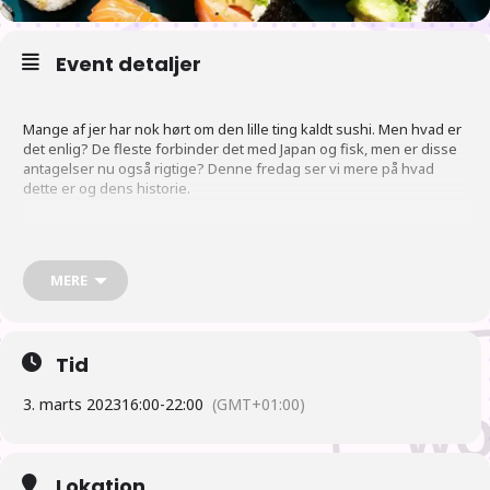
Event detaljer
Mange af jer har nok hørt om den lille ting kaldt sushi. Men hvad er
det enlig? De fleste forbinder det med Japan og fisk, men er disse
antagelser nu også rigtige? Denne fredag ser vi mere på hvad
dette er og dens historie.
Plan
MERE
16:00 Der åbnes og der bestilles sushi umiddelbart meget kort
tid efter, til dem som vil have sushi til aftensmad (Note: Folk
Tid
betaler selv)
3. marts 2023
16:00
-
22:00
(GMT+01:00)
17:00 Der gås efter mad af dem, som ikke er på sushi. Vi håber
flest vil hente mad og spise sammen omkring klokken 17
(hentning, spisning ved tilbagekomst).
Lokation