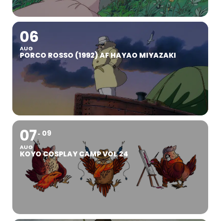
06
AUG
PORCO ROSSO (1992) AF HAYAO MIYAZAKI
07
09
AUG
KOYO COSPLAY CAMP VOL 24