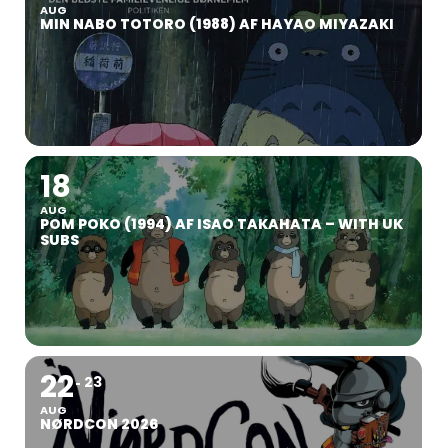
AUG
MIN NABO TOTORO (1988) AF HAYAO MIYAZAKI
18
AUG
POM POKO (1994) AF ISAO TAKAHATA – WITH UK
SUBS
22
23
AUG
NØRDCON 2026