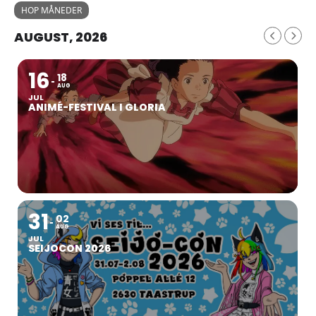
HOP MÅNEDER
AUGUST, 2026
16
18
AUG
JUL
ANIMÉ-FESTIVAL I GLORIA
31
02
AUG
JUL
SEIJOCON 2026