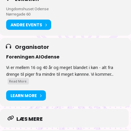
Ungdomshuset Odense
18:00 Nyheder fra Japan. Vi satser på at der er “nyheder fra
Nørregade 60
Japan” klokken 18 (eller kort derefter) afholdt af et
ANDRE EVENTS
bestyrelsesmedlem hvis muligt.
19:00 Lad os se på hvad Sushi er for en størelse.
Organisator
Foreningen AIOdense
Tiderne er vejledende
Vi er mellem 16 og 40 år og meget blandet i køn - alt fra
drenge til piger fra mindre til meget kønnne. Vi kommer...
Read More.
LEARN MORE
LÆS MERE