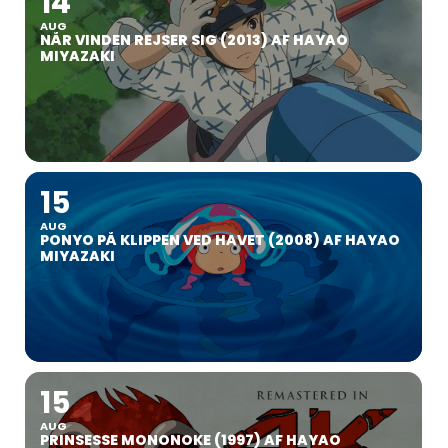
14
AUG
NÅR VINDEN REJSER SIG (2013) AF HAYAO
MIYAZAKI
15
AUG
PONYO PÅ KLIPPEN VED HAVET (2008) AF HAYAO
MIYAZAKI
15
AUG
PRINSESSE MONONOKE (1997) AF HAYAO