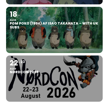
18
AUG
POM POKO (1994) AF ISAO TAKAHATA – WITH UK
SUBS
22
23
AUG
NØRDCON 2026