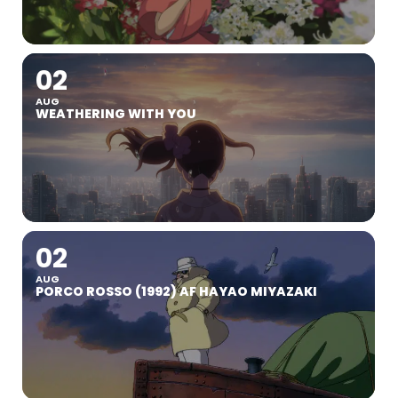
02
AUG
WEATHERING WITH YOU
02
AUG
PORCO ROSSO (1992) AF HAYAO MIYAZAKI