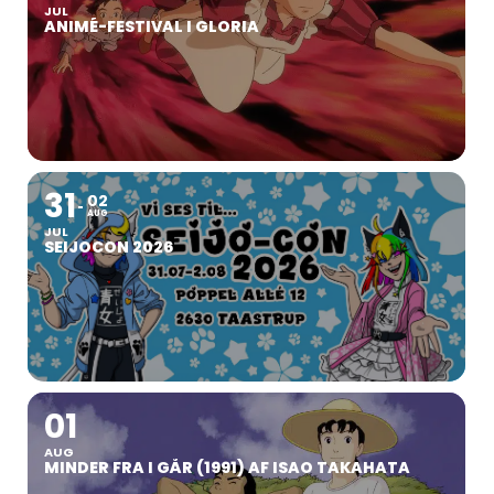
JUL
ANIMÉ-FESTIVAL I GLORIA
31
02
AUG
JUL
SEIJOCON 2026
01
AUG
MINDER FRA I GÅR (1991) AF ISAO TAKAHATA