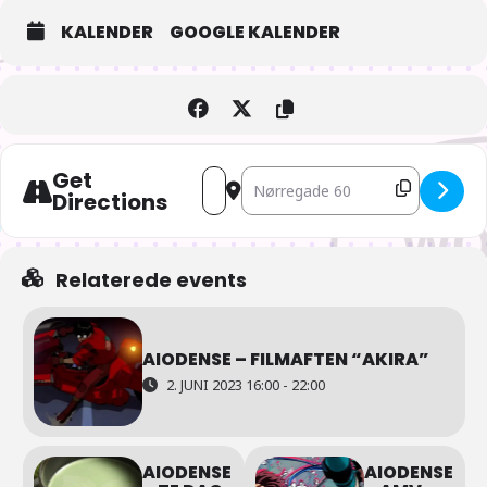
KALENDER
GOOGLE KALENDER
Get
Address - AIOdense – Musik Quiz [Bid
Destination Address - AIOdense 
Directions
Relaterede events
AIODENSE – FILMAFTEN “AKIRA”
2. JUNI 2023 16:00 - 22:00
AIODENSE
AIODENSE