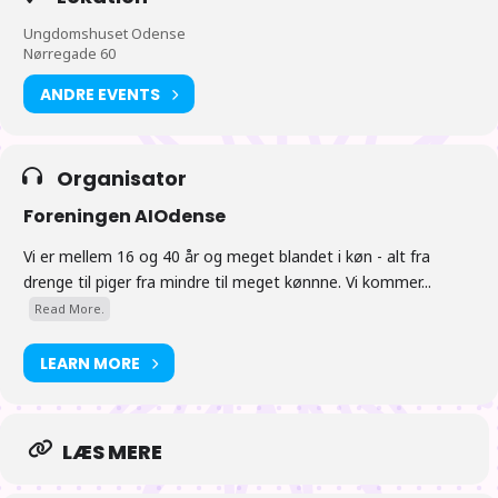
Ungdomshuset Odense
18:00 Nyheder fra Japan, med kommende animer, figurer og
Nørregade 60
hvad der ellers rør sig der over.
ANDRE EVENTS
Eventet afholdes umiddelbart efter nyhederne.
Organisator
Foreningen AIOdense
Tiderne er vejledende
Vi er mellem 16 og 40 år og meget blandet i køn - alt fra
drenge til piger fra mindre til meget kønnne. Vi kommer...
Read More.
LEARN MORE
LÆS MERE