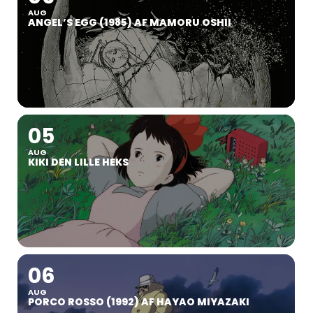
AUG
ANGEL’S EGG (1985) AF MAMORU OSHII
05
AUG
KIKI DEN LILLE HEKS
06
AUG
PORCO ROSSO (1992) AF HAYAO MIYAZAKI