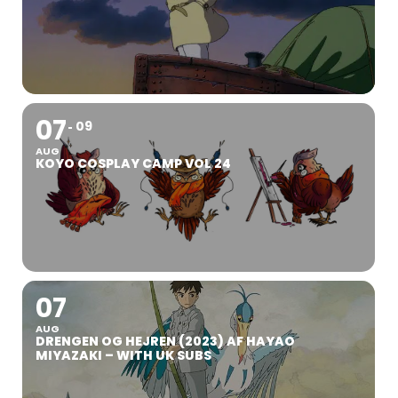
07
09
AUG
KOYO COSPLAY CAMP VOL 24
07
AUG
DRENGEN OG HEJREN (2023) AF HAYAO
MIYAZAKI – WITH UK SUBS