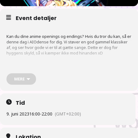
Event detaljer
Kan du dine anime openings og endings? Hvis du tror du kan, så er
denne dag i AIOdense for dig. Vi støver en god gammel klassiker
af, og ser hvor gode vi er til at gætte sange. Dette er dog for
hyggens skyld, så vi kæmper ikke mod hinanden xD
P
lan
MERE
16:00 Der åbnes
Tid
16:30 Der sættes anime musik på, så folk kan forberede sig, ved
9. juni 2023
16:00
-
22:00
(GMT+02:00)
måske at lærer sangene inden quizzen.
17:00 Der gås efter mad. og spisning ved tilbagekomst.
Lokation