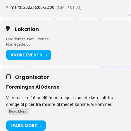
4. marts 2022
16:00
-
22:00
(GMT+01:00)
Plan
Lokation
16:00 Der åbnes
Ungdomshuset Odense
16:15 Anime –
Princess Connect! Re: Dive
Nørregade 60
17:00 Der gås efter mad. Vi håber flest vil hente mad og spise
sammen omkring klokken 17 (hentning, spisning ved
ANDRE EVENTS
tilbagekomst).
18:00 Nyheder fra Japan. Vi satser på at der er “nyheder fra
Japan” klokken 18 (eller kort derefter) afholdt af et
Organisator
bestyrelsesmedlem.
Foreningen AIOdense
19:00 Hygge eller mere anime
Vi er mellem 16 og 40 år og meget blandet i køn - alt fra
drenge til piger fra mindre til meget kønnne. Vi kommer...
Tiderne er vejledende
Read More.
LEARN MORE