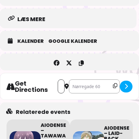
LÆS MERE
KALENDER
GOOGLE KALENDER
Get
Address - AIOdense – Princess Connect!
Destination Address - AIOdense –
Directions
Relaterede events
AIODENSE
AIODENSE
–
– LAID-
TAWAWA
BACK