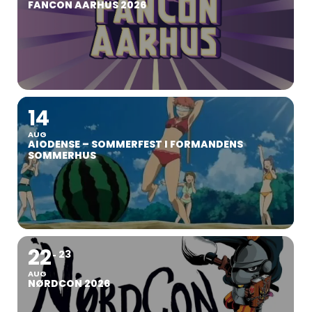
FANCON AARHUS 2026
14
AUG
AIODENSE – SOMMERFEST I FORMANDENS
SOMMERHUS
22
23
AUG
NØRDCON 2026