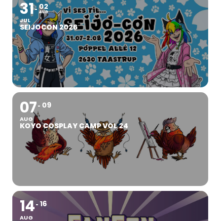
31
02
AUG
JUL
SEIJOCON 2026
07
09
AUG
KOYO COSPLAY CAMP VOL 24
14
16
AUG