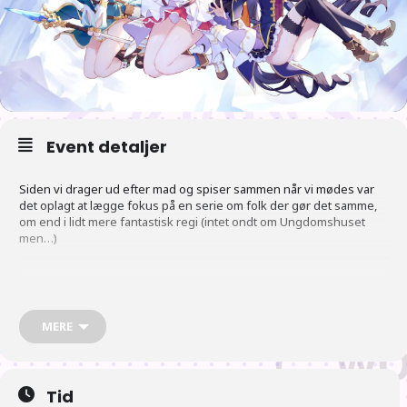
Event detaljer
Siden vi drager ud efter mad og spiser sammen når vi mødes var
det oplagt at lægge fokus på en serie om folk der gør det samme,
om end i lidt mere fantastisk regi (intet ondt om Ungdomshuset
men…)
I det smukke land Astraea, hvor en blid brise blæser, vågner en ung
mand ved navn Yuuki uden at huske sin fortid. Der støder han på en
guide, der har svoret at tage sig af ham – Kokkoro, en dejlig
MERE
sværdkvinde, der altid føler sig pissesyg – Pecorine, og en troldkvinde
med katteører med en stikkende attitude – Karyl. Ledet af skæbnen går
disse fire sammen for at danne “Gourmet guild”. Og så begynder deres
eventyr
Tid