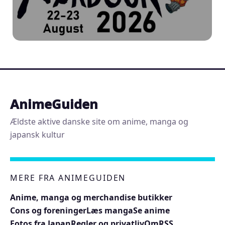
AnimeGuiden
Ældste aktive danske site om anime, manga og
japansk kultur
MERE FRA ANIMEGUIDEN
Anime, manga og merchandise butikker
Cons og foreninger
Læs manga
Se anime
Fotos fra Japan
Regler og privatliv
Om
RSS