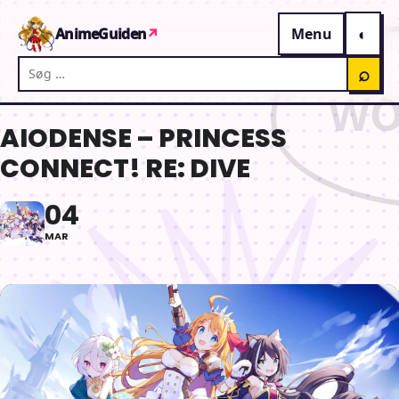
Gå til indhold
AnimeGuiden
↗
Menu
Søg på AnimeGuiden
⌕
AIODENSE – PRINCESS
CONNECT! RE: DIVE
04
MAR