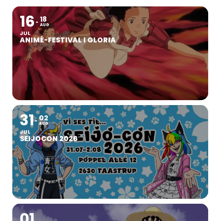
16
18
AUG
JUL
ANIMÉ-FESTIVAL I GLORIA
31
02
AUG
JUL
SEIJOCON 2026
01