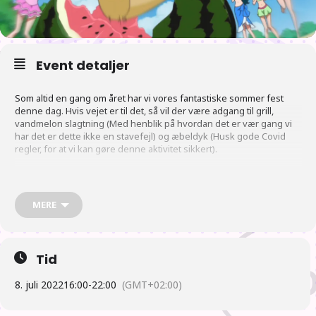
Event detaljer
Som altid en gang om året har vi vores fantastiske sommer fest
denne dag. Hvis vejet er til det, så vil der være adgang til grill,
vandmelon slagtning (Med henblik på hvordan det er vær gang vi
har det er dette ikke en stavefejl) og æbeldyk (Husk gode Covid
regler, for at vi kan gøre denne aktivitet sikkert).
Foreningen vil sørger for kuld til grillen samt dyppelse til pølsen.
Resten står i selv for.
MERE
Plan
Tid
16:00 Der åbnes
8. juli 2022
16:00
-
22:00
(GMT+02:00)
17:00 Der startes op i grillen, så vi kan få lavet noget mad. Hvis