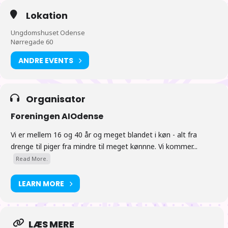
vejret ikke er til grill, så går vi efter mad i stedet.
Lokation
18:00 Nyheder fra Japan. Vi satser på at der er “nyheder fra
Japan” klokken 18 (eller kort derefter) afholdt af et
Ungdomshuset Odense
bestyrelsesmedlem hvis muligt.
Nørregade 60
19:00 Kort forklaring om hvad Tanabata er. Umiddelbart der efter
ANDRE EVENTS
vil vi selv afholde en Tanabata, efterfulgt af vandmelons
stagning og æbeldyk
Organisator
Tiderne er vejledende
Foreningen AIOdense
Vi er mellem 16 og 40 år og meget blandet i køn - alt fra
drenge til piger fra mindre til meget kønnne. Vi kommer...
Read More.
LEARN MORE
LÆS MERE