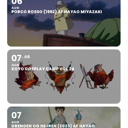
06
AUG
PORCO ROSSO (1992) AF HAYAO MIYAZAKI
07
09
AUG
KOYO COSPLAY CAMP VOL 24
07
AUG
DRENGEN OG HEJREN (2023) AF HAYAO