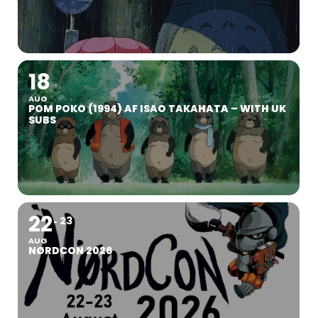
18
AUG
POM POKO (1994) AF ISAO TAKAHATA – WITH UK
SUBS
22
23
AUG
NØRDCON 2026