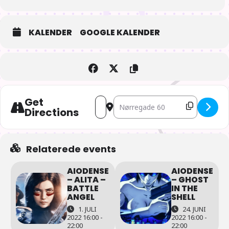
KALENDER
GOOGLE KALENDER
Get
Address - AIOdense – Sommerfest/Tan
Destination Address - AIOdense 
Directions
Relaterede events
AIODENSE
AIODENSE
– ALITA –
– GHOST
BATTLE
IN THE
ANGEL
SHELL
1. JULI
24. JUNI
2022 16:00 -
2022 16:00 -
22:00
22:00