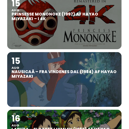
15
AUG
PRINSESSE MONONOKE (1997) AF HAYAO
MIYAZAKI – I 4K
15
AUG
NAUSICAÄ – FRA VINDENES DAL (1984) AF HAYAO
MIYAZAKI
16
AUG