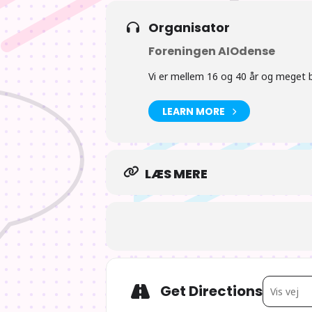
Tiderne er vejledende
Organisator
Foreningen AIOdense
Vi er mellem 16 og 40 år og meget bl
LEARN MORE
LÆS MERE
Address - 
Get Directions