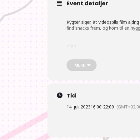
Event detaljer
Rygter siger, at videospils film ald
find snacks frem, og kom til en hygg
P
lan
MERE
16:00 Der åbnes.
17:00 Der gås efter mad. og spis
Tid
18:00 Nyheder fra Japan, med kom
14. juli 2023
16:00
-
22:00
(GMT+02:0
Så skal der ses film.