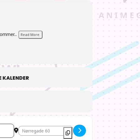
kommer...
Read More.
 KALENDER
Destination Address - AIOdense – The Super Mario Movie 