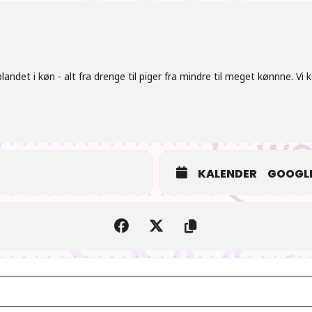
andet i køn - alt fra drenge til piger fra mindre til meget kønnne. Vi 
KALENDER
GOOGLE
AIOdense – The Super Mario Movie [iJ2ZPuhNf]