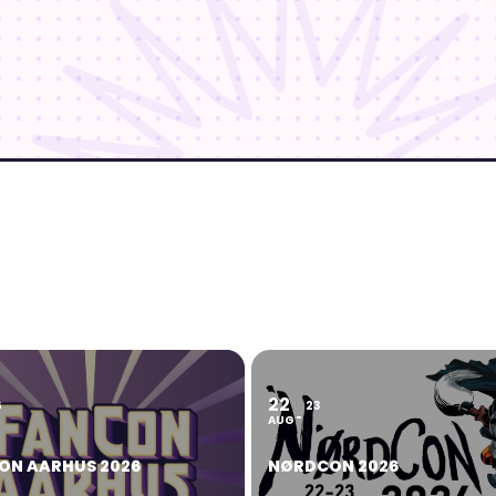
22
6
23
AUG
ON AARHUS 2026
NØRDCON 2026