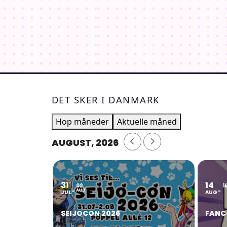
DET SKER I DANMARK
Hop måneder
Aktuelle måned
AUGUST, 2026
31
14
02
1
AUG
JUL
AUG
SEIJOCON 2026
FANC