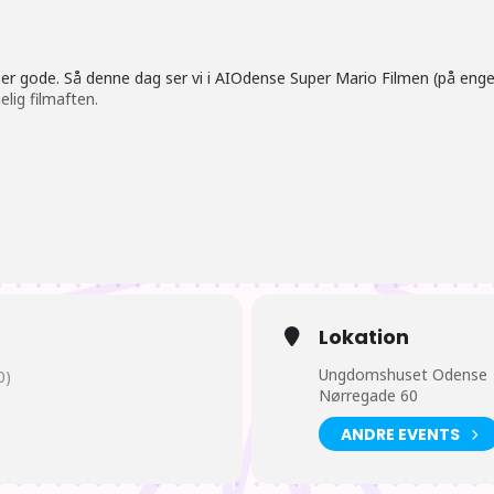
rig er gode. Så denne dag ser vi i AIOdense Super Mario Filmen (på eng
elig filmaften.
ning ved tilbagekomst.
Lokation
mende animer, figurer og hvad der ellers rør sig der over.
Ungdomshuset Odense
0)
Nørregade 60
ANDRE EVENTS