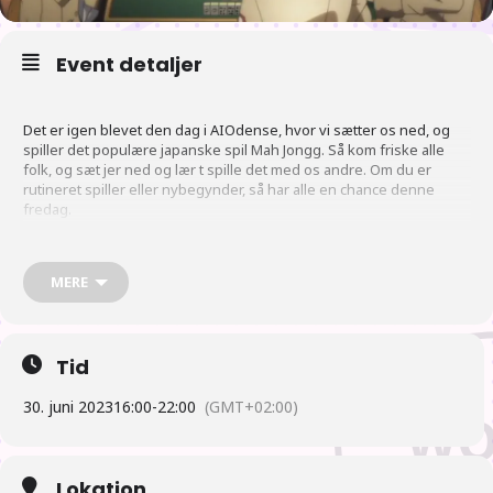
Event detaljer
Det er igen blevet den dag i AIOdense, hvor vi sætter os ned, og
spiller det populære japanske spil Mah Jongg. Så kom friske alle
folk, og sæt jer ned og lær t spille det med os andre. Om du er
rutineret spiller eller nybegynder, så har alle en chance denne
fredag.
P
lan
MERE
16:00 Der åbnes.
Tid
30. juni 2023
16:00
-
22:00
(GMT+02:00)
17:00 Der gås efter mad. og spisning ved tilbagekomst.
18:00 Nyheder fra Japan, med kommende animer, figurer og
Lokation