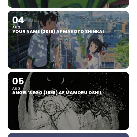
04
AUG
YOUR NAME (2016) AF MAKOTO SHINKAI
05
AUG
ANGEL’S EGG (1985) AF MAMORU OSHII