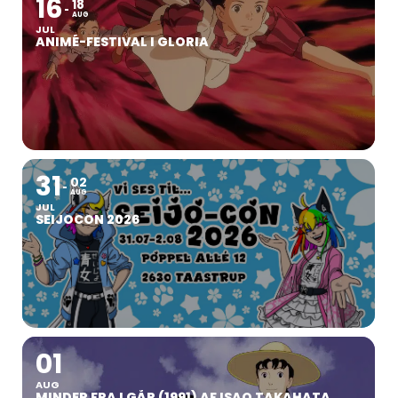
16
18
AUG
JUL
ANIMÉ-FESTIVAL I GLORIA
31
02
AUG
JUL
SEIJOCON 2026
01
AUG
MINDER FRA I GÅR (1991) AF ISAO TAKAHATA