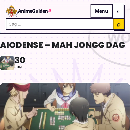
Gå til indhold
AnimeGuiden
↗
Menu
Søg på AnimeGuiden
⌕
AIODENSE – MAH JONGG DAG
30
JUN