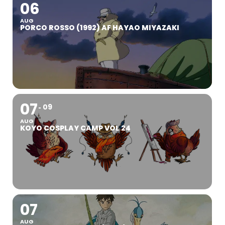
06
AUG
PORCO ROSSO (1992) AF HAYAO MIYAZAKI
07
09
AUG
KOYO COSPLAY CAMP VOL 24
07
AUG