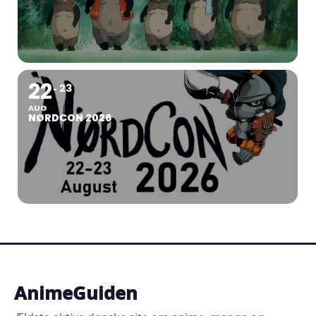
22
23
AUG
NØRDCON 2026
AnimeGuiden