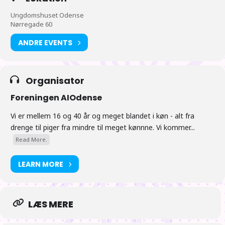
hvad der ellers rør sig der over.
Ungdomshuset Odense
Nørregade 60
Mah Jongg vil forgår under hele dagen.
ANDRE EVENTS
Tiderne er vejledende
Organisator
Foreningen AIOdense
Vi er mellem 16 og 40 år og meget blandet i køn - alt fra
drenge til piger fra mindre til meget kønnne. Vi kommer...
Read More.
LEARN MORE
LÆS MERE