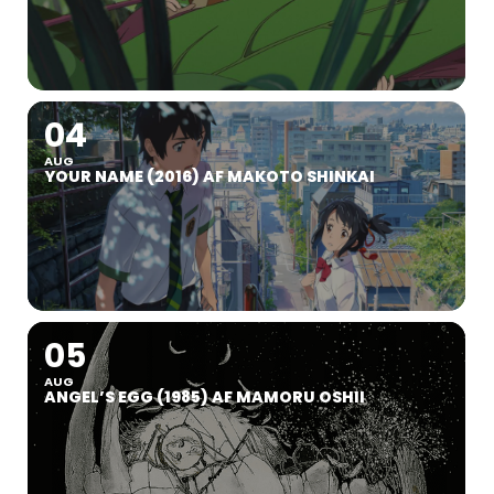
04
AUG
YOUR NAME (2016) AF MAKOTO SHINKAI
05
AUG
ANGEL’S EGG (1985) AF MAMORU OSHII