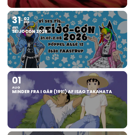
31
02
AUG
JUL
SEIJOCON 2026
01
AUG
MINDER FRA I GÅR (1991) AF ISAO TAKAHATA