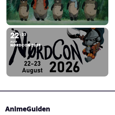
22
23
AUG
NØRDCON 2026
AnimeGuiden