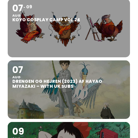
07
09
AUG
KOYO COSPLAY CAMP VOL 24
07
AUG
DRENGEN OG HEJREN (2023) AF HAYAO
MIYAZAKI – WITH UK SUBS
09