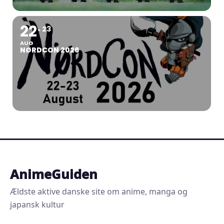
22
23
AUG
NØRDCON 2026
AnimeGuiden
Ældste aktive danske site om anime, manga og
japansk kultur