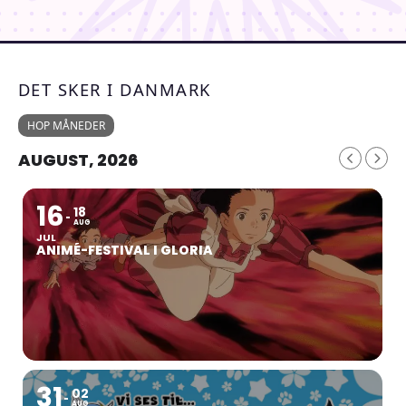
DET SKER I DANMARK
HOP MÅNEDER
AUGUST, 2026
16
18
AUG
JUL
ANIMÉ-FESTIVAL I GLORIA
31
02
AUG