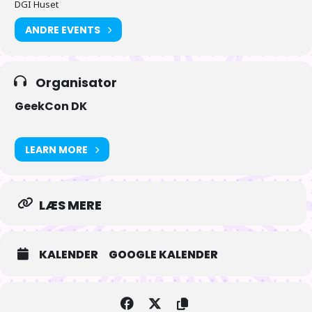
Legetøj – Gaming – Tegneserier – Film – Musik – Cosplay – Tabletop
DGI Huset
games – Samleobjekter – Anime /Manga – Horror – Fantasy – Scifi –
Konkurrencer – og meget mere…..
ANDRE EVENTS
Organisator
GeekCon DK
LEARN MORE
LÆS MERE
KALENDER
GOOGLE KALENDER