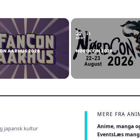
22
6
23
AUG
ON AARHUS 2026
NØRDCON 2026
MERE FRA AN
Anime, manga og
g japansk kultur
Events
Læs mang