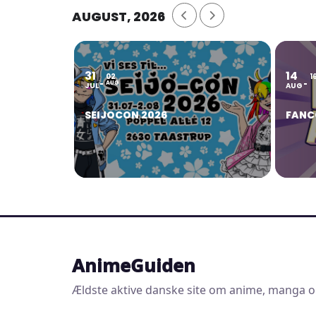
AUGUST, 2026
31
14
02
1
AUG
JUL
AUG
SEIJOCON 2026
FANC
AnimeGuiden
Ældste aktive danske site om anime, manga o