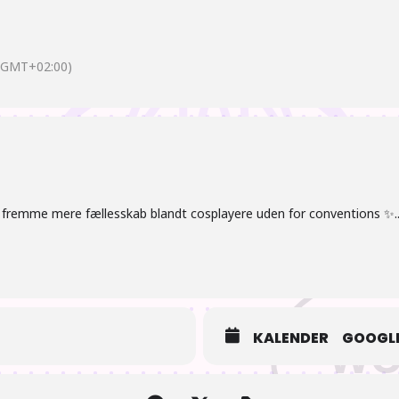
(GMT+02:00)
t fremme mere fællesskab blandt cosplayere uden for conventions ✨..
KALENDER
GOOGLE