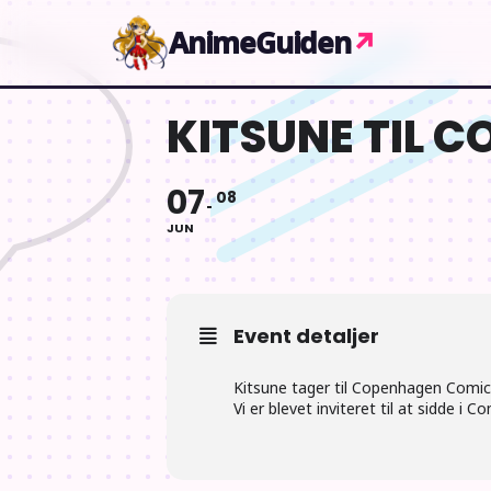
Gå til indhold
AnimeGuiden
↗
KITSUNE TIL 
07
08
JUN
Event detaljer
Kitsune tager til Copenhagen Comic
Vi er blevet inviteret til at sidde i 