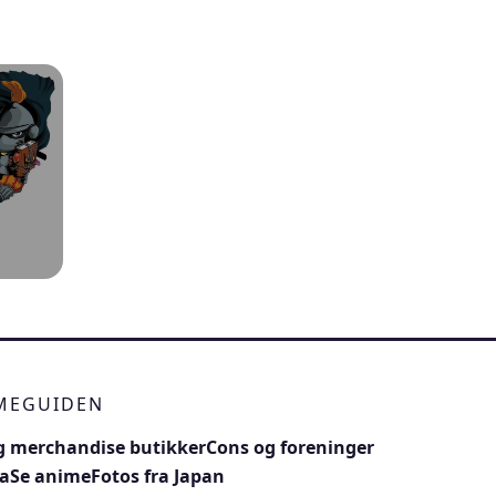
IMEGUIDEN
 merchandise butikker
Cons og foreninger
a
Se anime
Fotos fra Japan